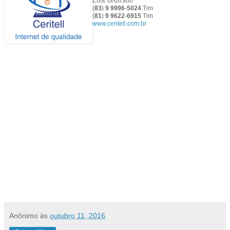
Link dedicado
(
83
)
9 9996
-
5024
Tim
(
81
)
9
9622
-
6915
Tim
www.ceritell.com.br
Anônimo
às
outubro 11, 2016