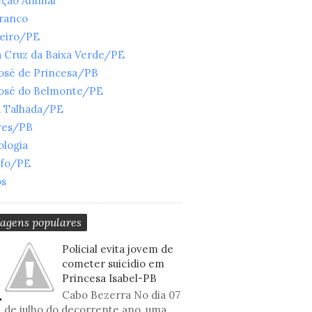
eção Animal
Branco
ueiro/PE
 Cruz da Baixa Verde/PE
José de Princesa/PB
José do Belmonte/PE
a Talhada/PE
res/PB
ologia
nfo/PE
os
tagens populares
Policial evita jovem de
cometer suicídio em
Princesa Isabel-PB
Cabo Bezerra No dia 07
de julho do decorrente ano, uma