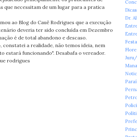
Conc
ns que necessitam de um lugar para a pratica
Dicas
Dr. A
rmou ao Blog do Cauê Rodrigues que a execução
Entr
tenário deveria ter sido concluída em Dezembro
Entr
uação é de total abandono e descaso.
Festa
io, constatei a realidade, não temos ideia, nem
Flor
o estará funcionando". Desabafa o vereador.
Juru
aue rodrigues
Mana
Notic
Para
Pern
Petr
Polici
Polít
Prefe
Princ