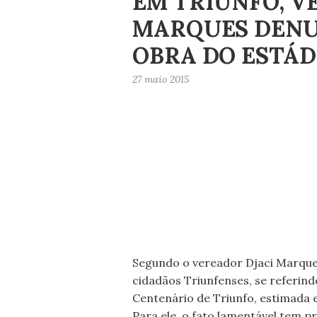
EM TRIUNFO, V
MARQUES DENU
OBRA DO ESTÁD
27 maio 2015
Segundo o vereador Djaci Marques
cidadãos Triunfenses, se referin
Centenário de Triunfo, estimada e
Para ele, o fato lamentável tem p