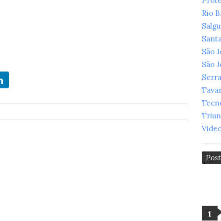
Prot
Rio 
Salg
Santa
São 
São 
Serr
Tava
Tecn
Triu
Vide
Pos