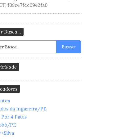
CT, f08c47fec0942fa0
r Busca...
Buscar
icidade
cadores
entes
ados da Ingazeira/PE
 Por 4 Patas
obó/PE
+Silva