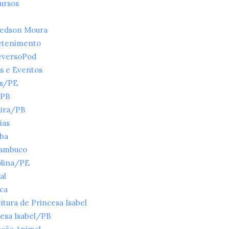
ursos
ledson Moura
etenimento
eversoPod
s e Eventos
es/PE
/PB
ira/PB
ias
íba
ambuco
olina/PE
al
ica
itura de Princesa Isabel
esa Isabel/PB