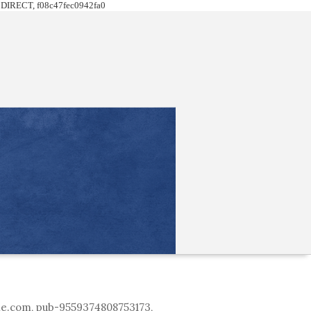
DIRECT, f08c47fec0942fa0
le.com, pub-9559374808753173,