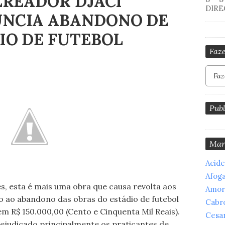
EREADOR DJACI
DIRE
NCIA ABANDONO DE
IO DE FUTEBOL
Faze
Publ
Mar
Acid
Afog
, esta é mais uma obra que causa revolta aos
Amor
do ao abandono das obras do estádio de futebol
Cabr
m R$ 150.000,00 (Cento e Cinquenta Mil Reais).
Cesar
rejudicado principalmente os praticantes de