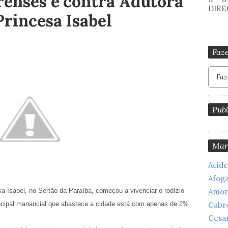
renses é contra Adutora
DIRE
Princesa Isabel
Faze
Publ
Mar
Acid
Afog
a Isabel, no Sertão da Paraíba, começou a vivenciar o rodízio
Amor
rincipal manancial que abastece a cidade está com apenas de 2%
Cabr
Cesar