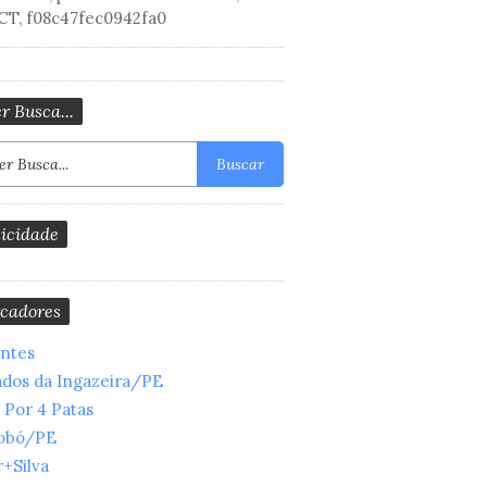
CT, f08c47fec0942fa0
r Busca...
Buscar
icidade
cadores
entes
ados da Ingazeira/PE
 Por 4 Patas
obó/PE
+Silva