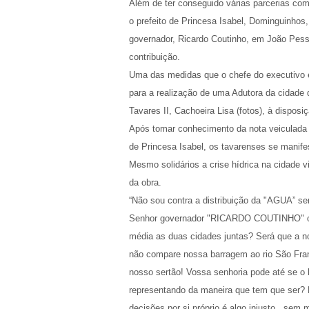
Além de ter conseguido várias parcerias com
o prefeito de Princesa Isabel, Dominguinhos,
governador, Ricardo Coutinho, em João Pess
contribuição.
Uma das medidas que o chefe do executivo e
para a realização de uma Adutora da cidade
Tavares II, Cachoeira Lisa (fotos), à dispos
Após tomar conhecimento da nota veiculada 
de Princesa Isabel, os tavarenses se manife
Mesmo solidários a crise hídrica na cidade v
da obra.
“Não sou contra a distribuição da "AGUA” 
Senhor governador "RICARDO COUTINHO" o s
média as duas cidades juntas? Será que a 
não compare nossa barragem ao rio São Fra
nosso sertão! Vossa senhoria pode até se o 
representando da maneira que tem que ser?
decisões por si próprio é algo injusto.. se