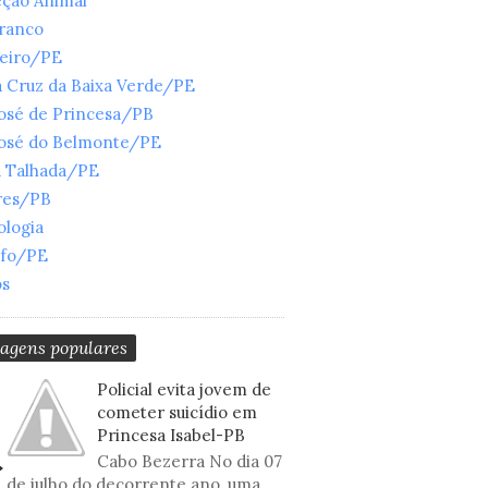
eção Animal
Branco
ueiro/PE
 Cruz da Baixa Verde/PE
José de Princesa/PB
José do Belmonte/PE
a Talhada/PE
res/PB
ologia
nfo/PE
os
tagens populares
Policial evita jovem de
cometer suicídio em
Princesa Isabel-PB
Cabo Bezerra No dia 07
de julho do decorrente ano, uma