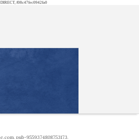
DIRECT, f08c47fec0942fa0
le.com, pub-9559374808753173,