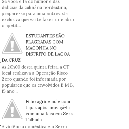
Se você é fã de humor e das
delícias da culinária nordestina,
prepare-se para uma entrevista
exclusiva que vai te fazer rir e abrir
o apetit...
ESTUDANTES SÃO
FLAGRADAS COM
MACONHA NO
DISTRITO DE LAGOA
DA CRUZ
As 20h00 desta quinta feira, a GT
local realizava a Operação Risco
Zero quando foi informada por
populares que os envolvidos B M B,
15 ano...
Filho agride mãe com
tapas após ameaçá-la
com uma faca em Serra
Talhada
A violência doméstica em Serra