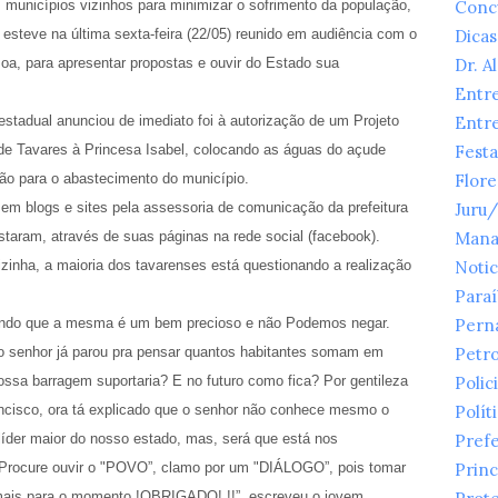
 municípios vizinhos para minimizar o sofrimento da população,
Conc
 esteve na última sexta-feira (22/05) reunido em audiência com o
Dicas
oa, para apresentar propostas e ouvir do Estado sua
Dr. A
Entr
stadual anunciou de imediato foi à autorização de um Projeto
Entr
 de Tavares à Princesa Isabel, colocando as águas do açude
Festa
ição para o abastecimento do município.
Flor
em blogs e sites pela assessoria de comunicação da prefeitura
Juru
staram, através de suas páginas na rede social (facebook).
Mana
izinha, a maioria dos tavarenses está questionando a realização
Notic
Para
sendo que a mesma é um bem precioso e não Podemos negar.
Pern
enhor já parou pra pensar quantos habitantes somam em
Petr
nossa barragem supor
taria? E no futuro como fica? Por gentileza
Polici
ncisco, ora tá explicado que o senhor não conhece mesmo o
Polít
líder maior do nosso estado, mas, será que está nos
Prefe
 Procure ouvir o "POVO”, clamo por um "DIÁLOGO”, pois tomar
Princ
m mais para o momento !OBRIGADO! !!
”, escreveu o jovem