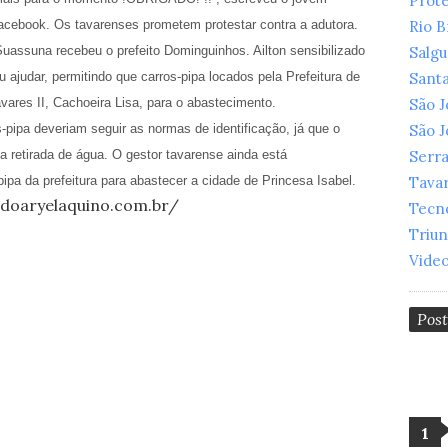
Prot
acebook. Os tavarenses prometem protestar contra a adutora.
Rio 
Suassuna recebeu o prefeito Dominguinhos. Ailton sensibilizado
Salg
 ajudar, permitindo que carros-pipa locados pela Prefeitura de
Santa
vares II, Cachoeira Lisa, para o abastecimento.
São 
s-pipa deveriam seguir as normas de identificação, já que o
São 
retirada de água. O gestor tavarense ainda está
Serr
ipa da prefeitura para abastecer a cidade de Princesa Isabel.
Tava
ogdoaryelaquino.com.br/
Tecn
Triu
Vide
Pos