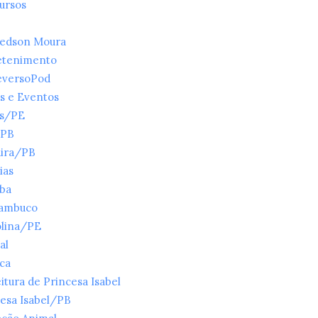
ursos
ledson Moura
etenimento
eversoPod
s e Eventos
es/PE
/PB
ira/PB
ias
íba
ambuco
olina/PE
al
ica
itura de Princesa Isabel
esa Isabel/PB