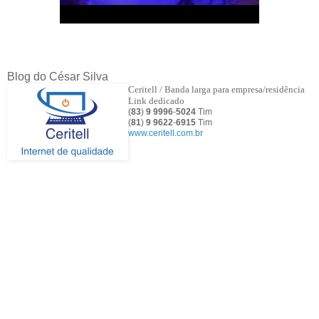
Blog do César Silva
Ceritell / Banda larga para empresa/residência
Link dedicado
(
83
)
9 9996
-
5024
Tim
(
81
)
9
9622
-
6915
Tim
www.ceritell.com.br