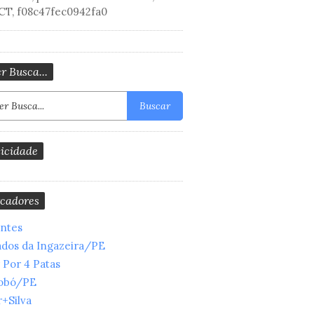
CT, f08c47fec0942fa0
r Busca...
Buscar
icidade
cadores
entes
ados da Ingazeira/PE
 Por 4 Patas
obó/PE
+Silva