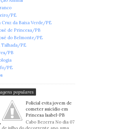
eção Animal
Branco
ueiro/PE
 Cruz da Baixa Verde/PE
José de Princesa/PB
José do Belmonte/PE
a Talhada/PE
res/PB
ologia
nfo/PE
os
tagens populares
Policial evita jovem de
cometer suicídio em
Princesa Isabel-PB
Cabo Bezerra No dia 07
de julho do decorrente ano, uma