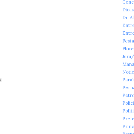
Conc
Dicas
Dr. A
Entr
Entr
Festa
Flor
Juru
Mana
Notic
a
Para
Pern
Petr
Polici
Polít
Prefe
Princ