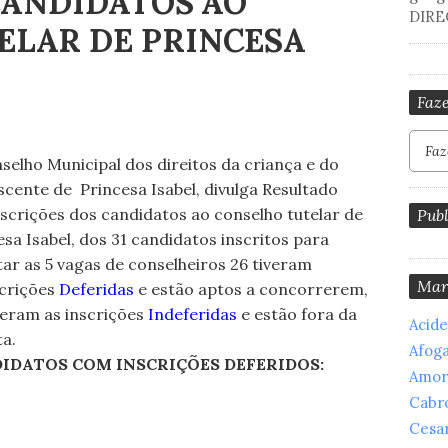
 CANDIDATOS AO
DIRE
ELAR DE PRINCESA
Faze
selho Municipal dos direitos da criança e do
scente de Princesa Isabel, divulga Resultado
nscrições dos candidatos ao conselho tutelar de
Publ
esa Isabel, dos 31 candidatos inscritos para
tar as 5 vagas de conselheiros 26 tiveram
Mar
scrições
Deferidas
e estão aptos a concorrerem,
iveram as inscrições
Indeferidas
e estão fora da
Acid
ta.
Afog
IDATOS COM INSCRIÇÕES DEFERIDOS:
Amor
Cabr
Cesar