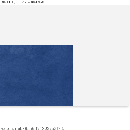
DIRECT, f08c47fec0942fa0
le.com, pub-9559374808753173,