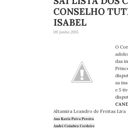
SAI LISTA DOS
CONSELHO TUT
ISABEL
09 junho 2015
O Con
adole
das i
Princ
dispu
as in
e 5 t
dispu
CAND
Altamira Leandro de Freitas Lira
Ana Karia Paiva Pereira
André Coimbra Cordeiro