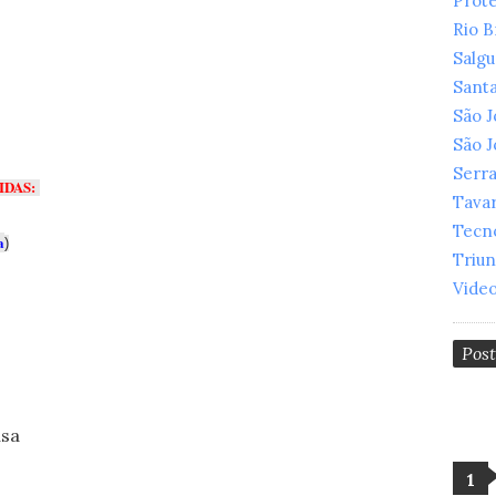
Prot
Rio 
Salg
Santa
São 
São 
Serr
IDAS:
Tava
Tecn
a
)
Triu
Vide
Pos
usa