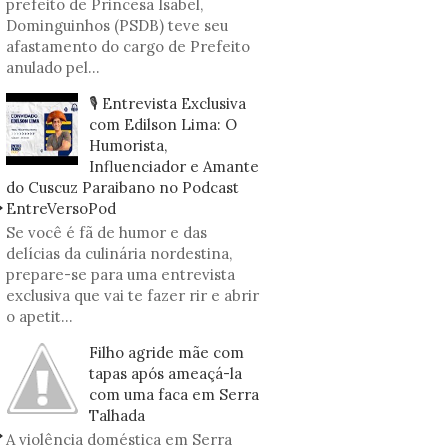
prefeito de Princesa Isabel,
Dominguinhos (PSDB) teve seu
afastamento do cargo de Prefeito
anulado pel...
🎙️ Entrevista Exclusiva
com Edilson Lima: O
Humorista,
Influenciador e Amante
do Cuscuz Paraibano no Podcast
EntreVersoPod
Se você é fã de humor e das
delícias da culinária nordestina,
prepare-se para uma entrevista
exclusiva que vai te fazer rir e abrir
o apetit...
Filho agride mãe com
tapas após ameaçá-la
com uma faca em Serra
Talhada
A violência doméstica em Serra