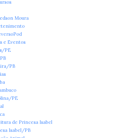
ursos
ledson Moura
etenimento
eversoPod
s e Eventos
es/PE
/PB
ira/PB
ias
íba
ambuco
olina/PE
al
ica
itura de Princesa Isabel
esa Isabel/PB