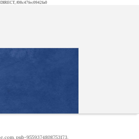
DIRECT, f08c47fec0942fa0
le.com, pub-9559374808753173,