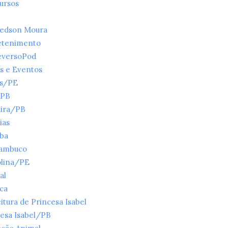
ursos
ledson Moura
etenimento
eversoPod
s e Eventos
es/PE
/PB
ira/PB
ias
íba
ambuco
olina/PE
al
ica
itura de Princesa Isabel
esa Isabel/PB