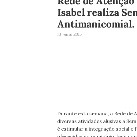
Rede de Atenção 
Isabel realiza S
Antimanicomial.
13 maio 2015
Durante esta semana, a Rede de At
diversas atividades alusivas a Se
é estimular a integração social e
oferecidas no município, bem com