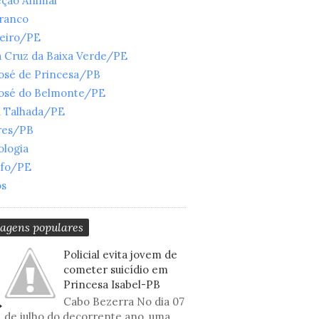
eção Animal
Branco
ueiro/PE
 Cruz da Baixa Verde/PE
José de Princesa/PB
José do Belmonte/PE
a Talhada/PE
res/PB
ologia
nfo/PE
os
tagens populares
Policial evita jovem de
cometer suicídio em
Princesa Isabel-PB
Cabo Bezerra No dia 07
de julho do decorrente ano, uma