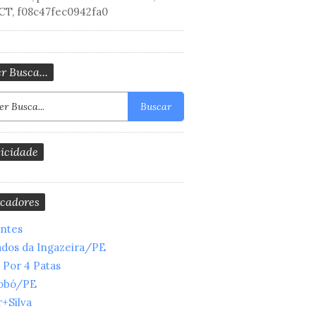
CT, f08c47fec0942fa0
r Busca...
Buscar
icidade
cadores
entes
ados da Ingazeira/PE
 Por 4 Patas
obó/PE
+Silva