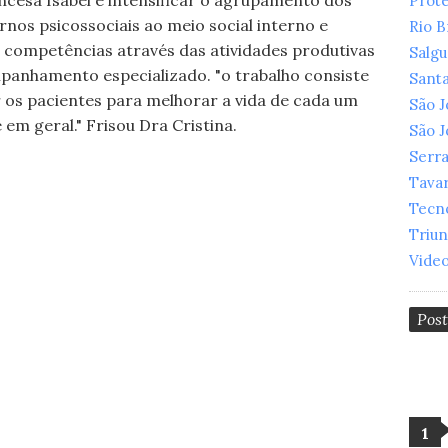
ncesa Isabel é intensificar o agrupamento dos
Prot
nos psicossociais ao meio social interno e
Rio 
e competências através das atividades produtivas
Salg
anhamento especializado. "o trabalho consiste
Santa
ar os pacientes para melhorar a vida de cada um
São 
 em geral." Frisou Dra Cristina.
São 
Serr
Tava
Tecn
Triu
Vide
Pos