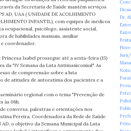
Conc
 através da Secretaria de Saúde mantém serviços
Dicas
CAPS AD, UAA ( UNIDADE DE ACOLHIMENTO
Dr. A
LHIMENTO INFANTIL), com equipes de médicos
Entr
a ocupacional, psicólogo, assistente social,
Entr
a de habilidades manuais, auxiliar
Festa
s e coordenador.
Flor
Juru
Princesa Isabel prossegue até a sexta-feira (15)
Mana
res da "IV Semana da Luta Antimanicomial". As
Notic
cesso de compreensão sobre a luta
Para
o de atitudes de autoestima dos pacientes e a
Pern
Petr
m seminário regional com o tema "Prevenção de
Polici
s às 08h.
Polít
e conversa, palestras e orientações nos
Prefe
istina Pereira, Coordenadora da Rede de Saúde
S AD, o objetivo da Semana Municipal da Luta
Princ