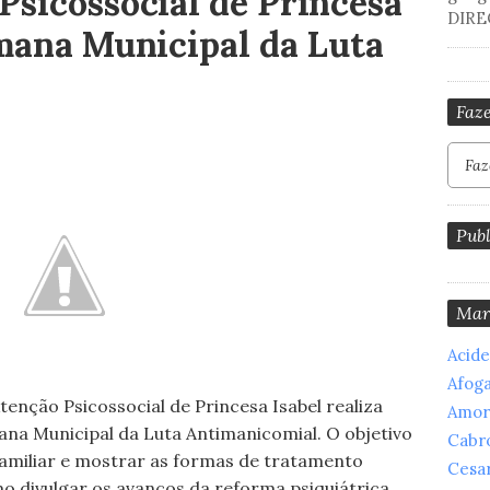
Psicossocial de Princesa
DIRE
emana Municipal da Luta
Faze
Publ
Mar
Acid
Afog
enção Psicossocial de Princesa Isabel realiza
Amor
mana Municipal da Luta Antimanicomial. O objetivo
Cabr
 familiar e mostrar as formas de tratamento
Cesar
o divulgar os avanços da reforma psiquiátrica.