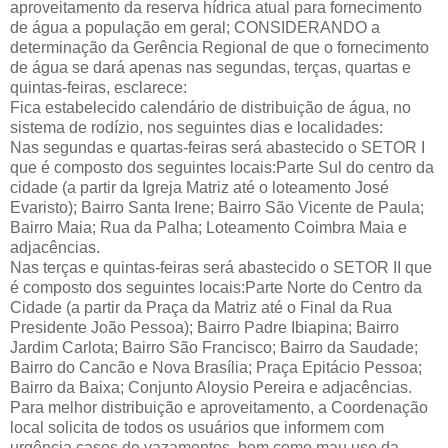
aproveitamento da reserva hídrica atual para fornecimento
de água a população em geral; CONSIDERANDO a
determinação da Gerência Regional de que o fornecimento
de água se dará apenas nas segundas, terças, quartas e
quintas-feiras, esclarece:
Fica estabelecido calendário de distribuição de água, no
sistema de rodízio, nos seguintes dias e localidades:
Nas segundas e quartas-feiras será abastecido o SETOR I
que é composto dos seguintes locais:Parte Sul do centro da
cidade (a partir da Igreja Matriz até o loteamento José
Evaristo); Bairro Santa Irene; Bairro São Vicente de Paula;
Bairro Maia; Rua da Palha; Loteamento Coimbra Maia e
adjacências.
Nas terças e quintas-feiras será abastecido o SETOR II que
é composto dos seguintes locais:Parte Norte do Centro da
Cidade (a partir da Praça da Matriz até o Final da Rua
Presidente João Pessoa); Bairro Padre Ibiapina; Bairro
Jardim Carlota; Bairro São Francisco; Bairro da Saudade;
Bairro do Cancão e Nova Brasília; Praça Epitácio Pessoa;
Bairro da Baixa; Conjunto Aloysio Pereira e adjacências.
Para melhor distribuição e aproveitamento, a Coordenação
local solicita de todos os usuários que informem com
urgência casos de vazamentos, bem como mau uso da