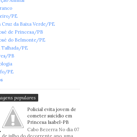
eção Animal
Branco
ueiro/PE
 Cruz da Baixa Verde/PE
José de Princesa/PB
José do Belmonte/PE
a Talhada/PE
res/PB
ologia
nfo/PE
os
tagens populares
Policial evita jovem de
cometer suicídio em
Princesa Isabel-PB
Cabo Bezerra No dia 07
de julho do decorrente ano, uma