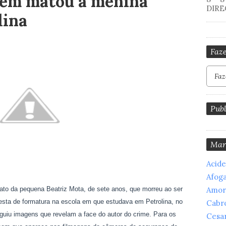
quem matou a menina
DIRE
lina
Faze
Publ
Mar
Acid
Afog
ato da pequena Beatriz Mota, de sete anos, que morreu ao ser
Amor
festa de formatura na escola em que estudava em Petrolina, no
Cabr
guiu imagens que revelam a face do autor do crime. Para os
Cesar