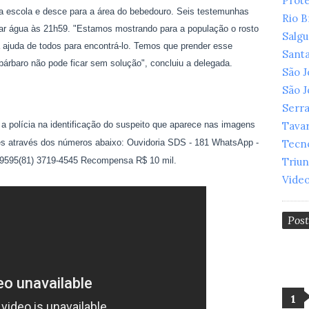
Prot
 na escola e desce para a área do bebedouro. Seis testemunhas
Rio 
tomar água às 21h59. "Estamos mostrando para a população o rosto
Salg
 ajuda de todos para encontrá-lo. Temos que prender esse
Santa
árbaro não pode ficar sem solução", concluiu a delegada.
São 
São 
Serr
a polícia na identificação do suspeito que aparece nas imagens
Tava
es através dos números abaixo: Ouvidoria SDS - 181 WhatsApp -
Tecn
1-9595(81) 3719-4545 Recompensa R$ 10 mil.
Triu
Vide
Pos