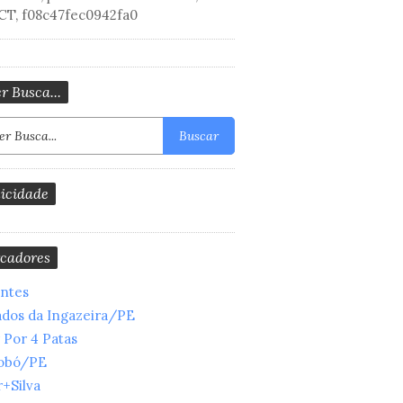
CT, f08c47fec0942fa0
r Busca...
Buscar
icidade
cadores
entes
ados da Ingazeira/PE
 Por 4 Patas
obó/PE
+Silva