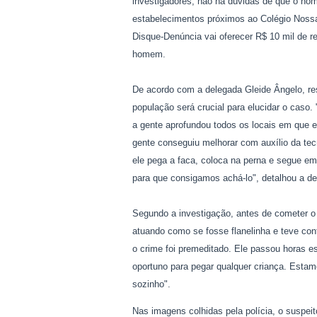
investigadores, não há dúvidas de que o h
estabelecimentos próximos ao Colégio Nossa
Disque-Denúncia vai oferecer R$ 10 mil de r
homem.
De acordo com a delegada Gleide Ângelo, res
população será crucial para elucidar o caso
a gente aprofundou todos os locais em que
gente conseguiu melhorar com auxílio da te
ele pega a faca, coloca na perna e segue e
para que consigamos achá-lo", detalhou a de
Segundo a investigação, antes de cometer o 
atuando como se fosse flanelinha e teve con
o crime foi premeditado. Ele passou horas e
oportuno para pegar qualquer criança. Estam
sozinho".
Nas imagens colhidas pela polícia, o suspei