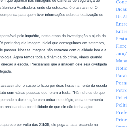
omem que aparece nas filmagens de câmeras de segurança de
Conc
 Senhora Auxiliadora, onde ela estudava, é o assassino. O
Dicas
ecompensa para quem tiver informações sobre a localização do
Dr. A
Entr
Entr
ponsável pelo inquérito, nesta etapa da investigação a ajuda da
Festa
. "A partir daquela imagem inicial que conseguimos em setembro,
Flor
 ele passou. Nossas imagens não estavam com qualidade boa e a
Juru
cnologia. Agora temos toda a dinâmica do crime, vimos quando
Mana
m direção à escola. Precisamos que a imagem dele seja divulgada
Notic
legada.
Para
Pern
assassinato, o suspeito ficou por duas horas na frente da escola
Petr
tato com várias pessoas que foram à festa. "Há indícios de que
Polici
sperando a diplomação para entrar no colégio, seria o momento
Polít
os analisando a possibilidade de que ele não tenha agido
Prefe
Princ
to aparece por volta das 21h38, ele pega a faca, esconde na