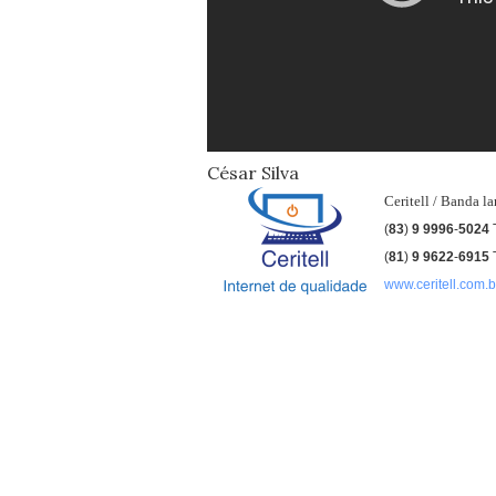
César Silva
Ceritell / Banda l
(
83
)
9 9996
-
5024
(
81
)
9
9622
-
6915
www.ceritell.com.b