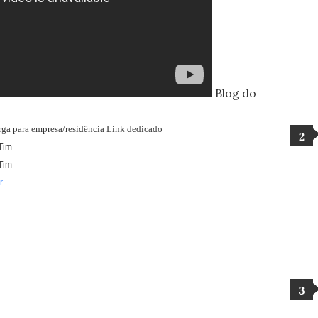
Blog do
arga para empresa/residência Link dedicado
Tim
Tim
r