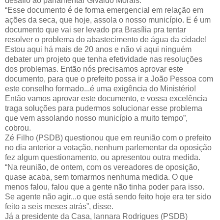
desafio ao parlamentar Givaldo Morais.
“Esse documento é de forma emergencial em relação em
ações da seca, que hoje, assola o nosso município. E é um
documento que vai ser levado pra Brasília pra tentar
resolver o problema do abastecimento de água da cidade!
Estou aqui há mais de 20 anos e não vi aqui ninguém
debater um projeto que tenha efetividade nas resoluções
dos problemas. Então nós precisamos aprovar este
documento, para que o prefeito possa ir a João Pessoa com
este conselho formado...é uma exigência do Ministério!
Então vamos aprovar este documento, e vossa excelência
traga soluções para pudermos solucionar esse problema
que vem assolando nosso município a muito tempo”,
cobrou.
Zé Filho (PSDB) questionou que em reunião com o prefeito
no dia anterior a votação, nenhum parlementar da oposição
fez algum questionamento, ou apresentou outra medida.
“Na reunião, de ontem, com os vereadores de oposição,
quase acaba, sem tomarmos nenhuma medida. O que
menos falou, falou que a gente não tinha poder para isso.
Se agente não agir...o que está sendo feito hoje era ter sido
feito a seis meses atrás”, disse.
Já a presidente da Casa, Iannara Rodrigues (PSDB)