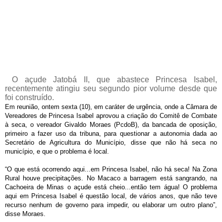
O açude Jatobá II, que abastece Princesa Isabel,
recentemente atingiu seu segundo pior volume desde que
foi construído.
Em reunião, ontem sexta (10), em caráter de urgência, onde a Câmara de
Vereadores de Princesa Isabel aprovou a criação do Comitê de Combate
à seca, o vereador Givaldo Moraes (PcdoB), da bancada de oposição,
primeiro a fazer uso da tribuna, para questionar a autonomia dada ao
Secretário de Agricultura do Município, disse que não há seca no
município, e que o problema é local.
“O que está ocorrendo aqui...em Princesa Isabel, não há seca! Na Zona
Rural houve precipitações. No Macaco a barragem está sangrando, na
Cachoeira de Minas o açude está cheio...então tem água! O problema
aqui em Princesa Isabel é questão local, de vários anos, que não teve
recurso nenhum de governo para impedir, ou elaborar um outro plano”,
disse Moraes.