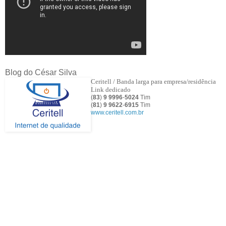
Blog do César Silva
Ceritell / Banda larga para empresa/residência
Link dedicado
(
83
)
9 9996
-
5024
Tim
(
81
)
9
9622
-
6915
Tim
www.ceritell.com.br