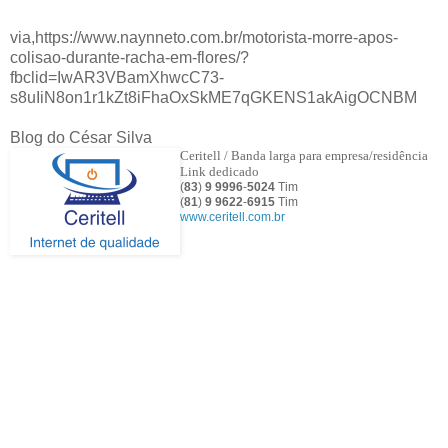
via,https://www.naynneto.com.br/motorista-morre-apos-
colisao-durante-racha-em-flores/?
fbclid=IwAR3VBamXhwcC73-
s8uIiN8on1r1kZt8iFhaOxSkME7qGKENS1akAigOCNBM
Blog do César Silva
Ceritell / Banda larga para empresa/residência
Link dedicado
(
83
)
9 9996
-
5024
Tim
(
81
)
9
9622
-
6915
Tim
www.ceritell.com.br