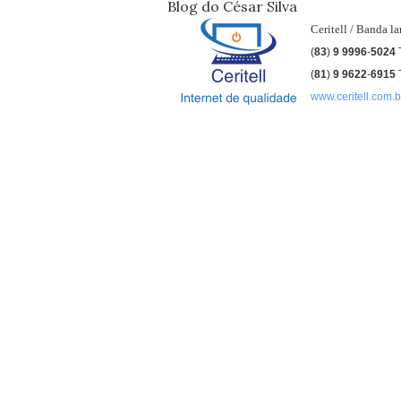
Blog do César Silva
Ceritell / Banda l
(
83
)
9 9996
-
5024
(
81
)
9
9622
-
6915
www.ceritell.com.b