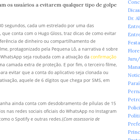
Conc
am os usuários a evitarem qualquer tipo de golpe
Dicas
Dr. A
30 segundos, cada um estrelado por uma das
Entr
, que conta com o Hugo Gloss, traz dicas de como evitar
Entr
sferência de dinheiro ou compartilhamento de
Festa
lme, protagonizado pela Pequena Lô, a narrativa é sobre
Flor
o WhatsApp seja roubada com a ativação da
confirmação
Juru
a camada extra de proteção. E por fim, o terceiro filme,
Mana
ara evitar que a conta do aplicativo seja clonada ou
Notic
ativação, aquele de 6 dígitos que chega por SMS, em
Para
Pern
Petr
mpanha ainda conta com desdobramento de pílulas de 15
Polici
dos nas redes sociais oficiais do WhatsApp no Instagram
Polít
omo o Spotify e outras redes.(
Com assessoria de
Prefe
Princ