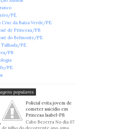
eção Animal
Branco
ueiro/PE
 Cruz da Baixa Verde/PE
José de Princesa/PB
José do Belmonte/PE
a Talhada/PE
res/PB
ologia
nfo/PE
os
tagens populares
Policial evita jovem de
cometer suicídio em
Princesa Isabel-PB
Cabo Bezerra No dia 07
de julho do decorrente ano, uma