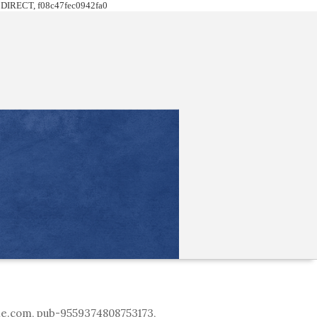
DIRECT, f08c47fec0942fa0
le.com, pub-9559374808753173,