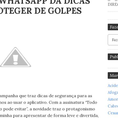
WHATSAPP DÁ DICAS
DIRE
OTEGER DE GOLPES
Faze
Publ
Mar
Acid
Afog
ampanha que traz dicas de segurança para as
Amor
os ao usar o aplicativo. Com a assinatura “Todo
Cabr
 pode evitar”, a novidade traz o protagonismo
Cesar
minha para apresentar de forma leve e divertida,