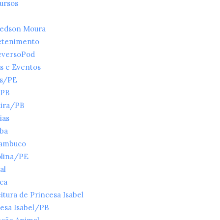
ursos
ledson Moura
etenimento
eversoPod
s e Eventos
es/PE
/PB
ira/PB
ias
íba
ambuco
olina/PE
al
ica
itura de Princesa Isabel
esa Isabel/PB