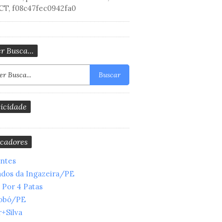
CT, f08c47fec0942fa0
r Busca...
Buscar
icidade
cadores
entes
ados da Ingazeira/PE
 Por 4 Patas
obó/PE
+Silva