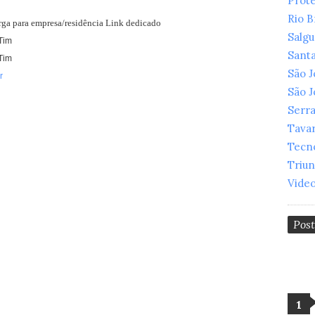
Prot
Rio 
arga para empresa/residência Link dedicado
Salg
Tim
Santa
Tim
São 
r
São 
Serr
Tava
Tecn
Triu
Vide
Pos