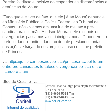
Pereira foi direto e incisivo ao responder as discordâncias e
denúncias de Moura.
“Tudo que ele tiver de fato, que ele [ Alan Moura] denuncie
ao Ministério Público, a Polícia Federal, ao Tribunal de
Contas…nós vivíamos em uma lua de mel até a pré-
candidatura do irmão [Aledson Moura] dele e depois de
divergências passamos a ser inimigos mortais”, ponderou o
prefeito dando continuidade ao debate prestando contas
das ações e traçando nos projetos, caso continue prefeito
de Princesa.
via,
https://juniorcampos.net/politica/princesa-isabel-forum-
entre-pre-candidatos-fortalece-divergencia-politica-entre-
ricardo-e-alan/
Blog do César Silva
Ceritell / Banda larga para empresa/residência
Link dedicado
(
83
)
9 9996
-
5024
Tim
(
81
)
9
9622
-
6915
Tim
www.ceritell.com.br