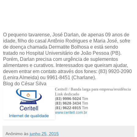
O pequeno tavarense, José Darlan, de apenas 09 anos de
idade, filho do casal Antônio Rodrigues e Maria José, sofre
de doença chamada Dermatite Bolhosa e está sendo
tratado no Hospital Universitário de João Pessoa (PB).
Porém, Darlan precisa com urgência de suplementos
alimentares e curativos. Interessados que queiram ajudar,
devem entrar em contato através dos fones: (83) 9920-2090
(Lenira Almeida) ou 9961-8451 (Charlane).
Blog do César Silva
Ceritell / Banda larga para empresa/residência
Link dedicado
(
83
)
9996
-
5024
Tim
(
83
)
9628
-
3434
Tim
(
81
)
9622
-
6915
Tim
www.ceritell.com.br
Anônimo
às
junho 25, 2015