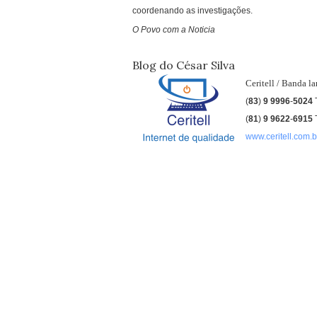
coordenando as investigações.
O Povo com a Noticia
Blog do César Silva
Ceritell / Banda l
(
83
)
9 9996
-
5024
(
81
)
9
9622
-
6915
www.ceritell.com.b