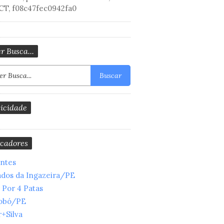
CT, f08c47fec0942fa0
r Busca...
Buscar
icidade
cadores
entes
ados da Ingazeira/PE
 Por 4 Patas
obó/PE
+Silva