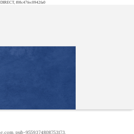
DIRECT, f08c47fec0942fa0
le.com, pub-9559374808753173,