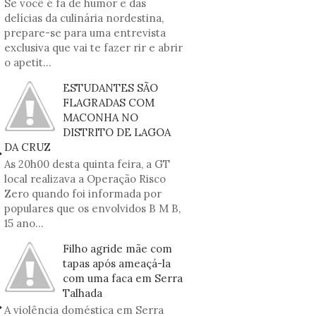
Se você é fã de humor e das
delícias da culinária nordestina,
prepare-se para uma entrevista
exclusiva que vai te fazer rir e abrir
o apetit...
ESTUDANTES SÃO
FLAGRADAS COM
MACONHA NO
DISTRITO DE LAGOA
DA CRUZ
As 20h00 desta quinta feira, a GT
local realizava a Operação Risco
Zero quando foi informada por
populares que os envolvidos B M B,
15 ano...
Filho agride mãe com
tapas após ameaçá-la
com uma faca em Serra
Talhada
A violência doméstica em Serra