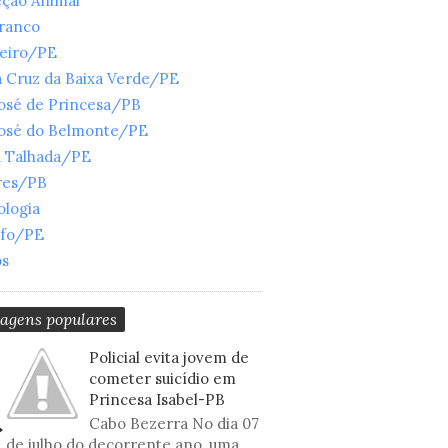
eção Animal
Branco
ueiro/PE
 Cruz da Baixa Verde/PE
José de Princesa/PB
José do Belmonte/PE
a Talhada/PE
res/PB
ologia
nfo/PE
os
tagens populares
Policial evita jovem de
cometer suicídio em
Princesa Isabel-PB
Cabo Bezerra No dia 07
de julho do decorrente ano, uma