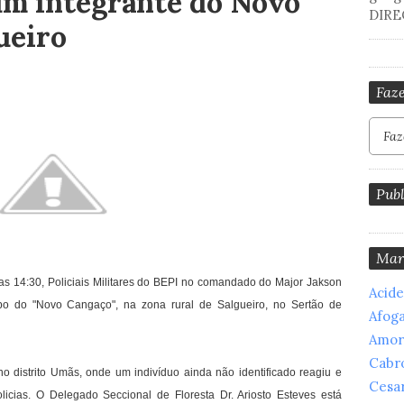
um integrante do Novo
DIRE
ueiro
Faze
Publ
Mar
a das 14:30, Policiais Militares do BEPI no comandado do Major Jakson
Acid
o do "Novo Cangaço", na zona rural de Salgueiro, no Sertão de
Afog
Amor
Cabr
o distrito Umãs, onde um indivíduo ainda não identificado reagiu e
Cesar
olicias. O
Delegado Seccional de Floresta
Dr. Ariosto Esteves está