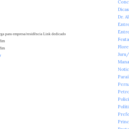
Conc
Dicas
Dr. A
Entr
Entr
arga para empresa/residência Link dedicado
Festa
Tim
Flor
Tim
Juru
r
Mana
Notic
Para
Pern
Petr
Polici
Polít
Prefe
Princ