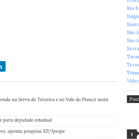
Prot
Rio 
Salg
Santa
São 
São 
Serr
Tava
Tecn
Triu
Vide
Pos
nda na Serra do Teixeira e no Vale do Piancó nesta
e para deputado estadual
ro, aponta pesquisa XP/Ipespe