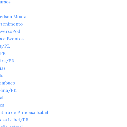
ursos
ledson Moura
etenimento
eversoPod
s e Eventos
es/PE
/PB
ira/PB
ias
íba
ambuco
olina/PE
al
ica
itura de Princesa Isabel
esa Isabel/PB