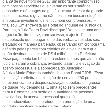
dia 29 de novembro de 2017 um importante compromisso
com nossos servidores que tiveram os seus salários
atrasados e não pagos na gestão tucana. Apesar da grande
crise financeira, o governo não hesita em buscar soluções,
em buscar investimentos, em cumprir compromissos.” –
finalizou. Em entrevista ao Portal do Tribunal de Justiça da
Paraíba, o Juiz Pedro Davi disse que “Depois de uma ampla
negociação, firmou-se, com sucesso, o ajuste. Ficou
estabelecido que o pagamento das verbas atrasadas será
efetuado de maneira parcelada, observando um cronograma
definido pelas partes com critérios objetivos, para o qual
serão destinados cerca de R$ 4 milhões pela Prefeitura.
Esse pagamento também será estendido aos que ainda não
judicializaram a cobrança, evitando, assim, a elevação do
acervo processual e a sobrecarga do Judiciário”
A Juiza Maria Eduarda também falou ao Portal TJPB: “Essa
conciliação refletirá na extinção de cerca de 250 processos
e, reverenciando a desjudicialização, debelará o ingresso
de quase 740 demandas. É uma ação sem precedentes
para a Comarca, em razão da quantidade de pessoas
envolvidas, do acervo processual que será
eliminado/evitado e, sobretudo, pela promoção de uma
conduta conciliadora entre partes”, afirmou.