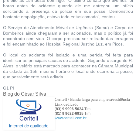
prefeito às 15h deste domingo. “O último contato que tivemos foi
horas antes do acidente quando ele me entregou um ofício
solicitando a presença da polícia em sua posse. Demonstrou
bastante empolgação, estava todo entusiasmado”, contou.
O Serviço de Atendimento Móvel de Urgência (Samu) e Corpo de
Bombeiros ainda chegaram a ser acionados, mas o político já foi
encontrado sem vida. O corpo precisou ser retirado das ferragens
e foi encaminhado ao Hospital Regional Justino Luz, em Picos.
O local do acidente foi isolado e uma perícia foi feita para
identificar as principais causas do acidente. Segundo o sargento R.
Alves, o velório está marcado para acontecer na Câmara Municipal
da cidade às 15h, mesmo horário e local onde ocorreria a posse,
que possivelmente será adiada.
G1 PI
Blog do César Silva
Ceritell / Banda larga para empresa/residência
Link dedicado
(
83
)
9 9996
-
5024
Tim
(
81
)
9
9622
-
6915
Tim
www.ceritell.com.br