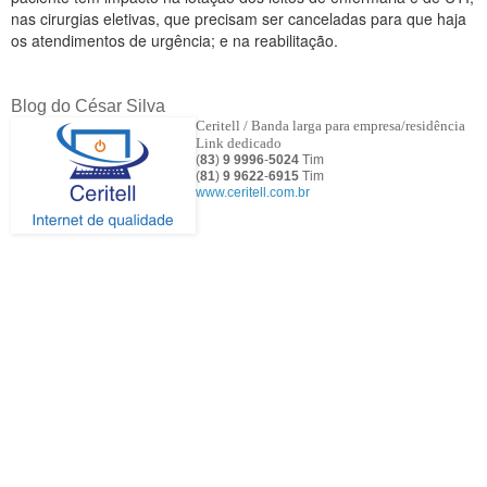
nas cirurgias eletivas, que precisam ser canceladas para que haja
os atendimentos de urgência; e na reabilitação.
Blog do César Silva
Ceritell / Banda larga para empresa/residência
Link dedicado
(
83
)
9 9996
-
5024
Tim
(
81
)
9
9622
-
6915
Tim
www.ceritell.com.br