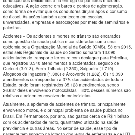
condução dos deficientes e na entrega de panfletos e folders
educativos. A ação ocorre em bares e pontos de aglomeração,
como forma de evitar que os condutores dirijam após o consumo
de álcool. As ações também acontecem em escolas,
universidades, empresas e associações por meio de seminários e
palestras.
Acidentes – Os acidentes e mortes no trânsito são encarados
como questão de saúde pública e considerados como uma
epidemia pela Organização Mundial da Saúde (OMS). Só em 2015,
estas seis Regionais de Saúde do Sertão somaram 13.090
acidentados de transporte terrestre com destaque para Petrolina,
que registrou 3.340 atendimentos a acidentados, seguido de
Ouricuri (3.013), Serra Talhada (2.350), Salgueiro (1.719),
Afogados da Ingazeira (1.386) e Arcoverde (1.282). Os 13.090
atendimentos correspondem a 37% dos acidentados de todo o
Estado, onde foram registrados 35.128 atendimentos, sendo
26.637 deles envolvendo motociclistas – 80% desses números são
relativos a acidentes envolvendo motocicletas.
Atualmente, a epidemia de acidentes de trânsito, principalmente
envolvendo motos, é o principal problema de saúde pública no
Brasil. Em Pernambuco, por ano, são gastos cerca de R$ 1 bilhão
com os acidentados de moto, quantitativo utilizado na saúde,
previdência e outras áreas. No setor de saúde, esse tipo de
paciente tem impacto na lotação dos leitos de enfermaria e de UTI,