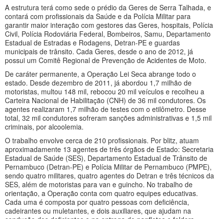
A estrutura terá como sede o prédio da Geres de Serra Talhada, e
contará com profissionais da Saúde e da Polícia Militar para
garantir maior interação com gestores das Geres, hospitais, Polícia
Civil, Polícia Rodoviária Federal, Bombeiros, Samu, Departamento
Estadual de Estradas e Rodagens, Detran-PE e guardas
municipais de trânsito. Cada Geres, desde o ano de 2012, já
possui um Comitê Regional de Prevenção de Acidentes de Moto.
De caráter permanente, a Operação Lei Seca abrange todo o
estado. Desde dezembro de 2011, já abordou 1,7 milhão de
motoristas, multou 148 mil, rebocou 20 mil veículos e recolheu a
Carteira Nacional de Habilitação (CNH) de 36 mil condutores. Os
agentes realizaram 1,7 milhão de testes com o etilômetro. Desse
total, 32 mil condutores sofreram sanções administrativas e 1,5 mil
criminais, por alcoolemia.
O trabalho envolve cerca de 210 profissionais. Por blitz, atuam
aproximadamente 13 agentes de três órgãos de Estado: Secretaria
Estadual de Saúde (SES), Departamento Estadual de Trânsito de
Pernambuco (Detran-PE) e Polícia Militar de Pernambuco (PMPE),
sendo quatro militares, quatro agentes do Detran e três técnicos da
SES, além de motoristas para van e guincho. No trabalho de
orientação, a Operação conta com quatro equipes educativas.
Cada uma é composta por quatro pessoas com deficiência,
cadeirantes ou muletantes, e dois auxiliares, que ajudam na