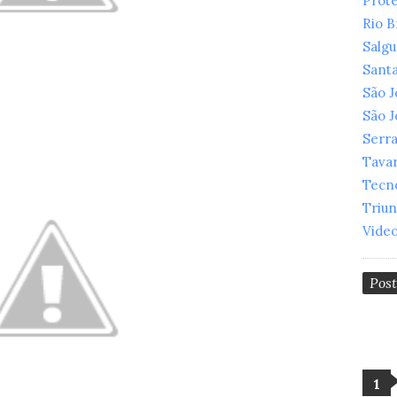
Prot
Rio 
Salg
Santa
São 
São 
Serr
Tava
Tecn
Triu
Vide
Pos