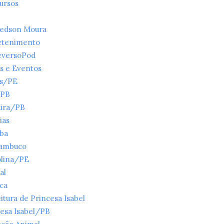
ursos
ledson Moura
etenimento
eversoPod
s e Eventos
es/PE
/PB
ira/PB
ias
íba
ambuco
olina/PE
al
ica
itura de Princesa Isabel
esa Isabel/PB