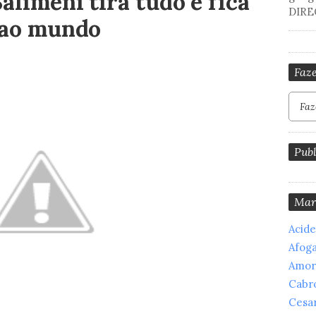
alimeni tira tudo e fica
DIRE
o ao mundo
Faze
Publ
Mar
Acid
Afog
Amor
Cabr
Cesar