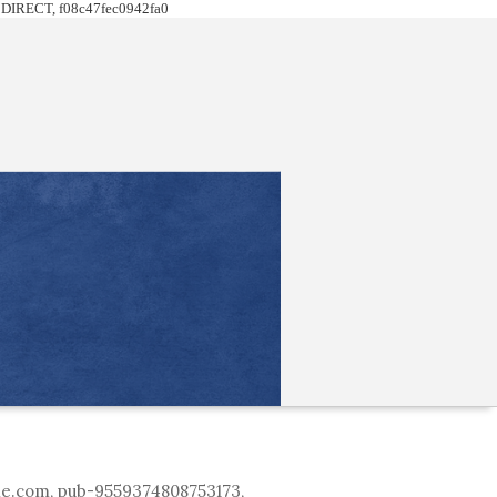
DIRECT, f08c47fec0942fa0
le.com, pub-9559374808753173,