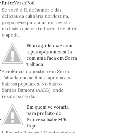
EntreVersoPod
Se você é fã de humor e das
delícias da culinária nordestina,
prepare-se para uma entrevista
exclusiva que vai te fazer rir e abrir
o apetit...
Filho agride mãe com
tapas após ameaçá-la
com uma faca em Serra
Talhada
A violência doméstica em Serra
Talhada não se limita apenas aos
bairros populares. No bairro
Santos Dumont (AABB), onde
reside parte da...
Em quem vc votaria
para prefeito de
Princesa Isabel-PB
Hoje
1: Ricardo Pereira 2:Dominguinhos