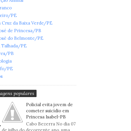
eção Animal
Branco
ueiro/PE
 Cruz da Baixa Verde/PE
José de Princesa/PB
José do Belmonte/PE
a Talhada/PE
res/PB
ologia
nfo/PE
os
tagens populares
Policial evita jovem de
cometer suicídio em
Princesa Isabel-PB
Cabo Bezerra No dia 07
de julho do decorrente ano, uma