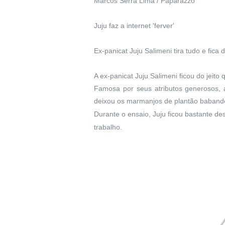
Marcos Serra Lima / Paparazzo
Juju faz a internet 'ferver'
Ex-panicat Juju Salimeni tira tudo e fic
A ex-panicat Juju Salimeni ficou do jei
Famosa por seus atributos generosos, 
deixou os marmanjos de plantão baband
Durante o ensaio, Juju ficou bastante de
trabalho.