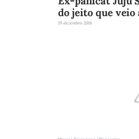
Ex-panicat Juju S
do jeito que vei
19 dezembro 2016