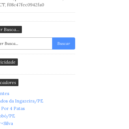
CT, f08c47fec0942fa0
r Busca...
Buscar
icidade
cadores
entes
ados da Ingazeira/PE
 Por 4 Patas
obó/PE
+Silva