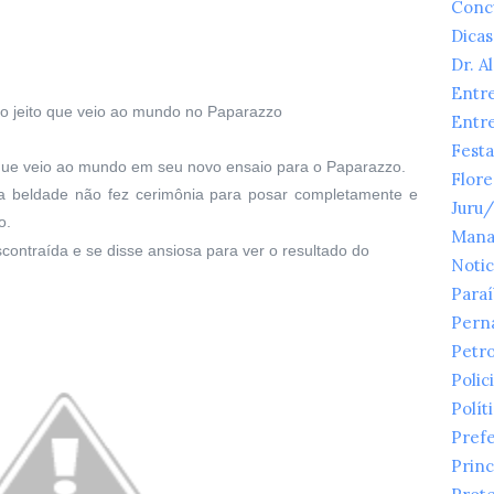
Conc
Dicas
Dr. A
Entr
a do jeito que veio ao mundo no Paparazzo
Entr
Festa
to que veio ao mundo em seu novo ensaio para o Paparazzo.
Flor
a beldade não fez cerimônia para posar completamente e
Juru
o.
Mana
scontraída e se disse ansiosa para ver o resultado do
Notic
Para
Pern
Petr
Polici
Polít
Prefe
Princ