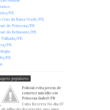
eção Animal
Branco
ueiro/PE
 Cruz da Baixa Verde/PE
José de Princesa/PB
José do Belmonte/PE
a Talhada/PE
res/PB
ologia
nfo/PE
os
tagens populares
Policial evita jovem de
cometer suicídio em
Princesa Isabel-PB
Cabo Bezerra No dia 07
de julho do decorrente ano, uma