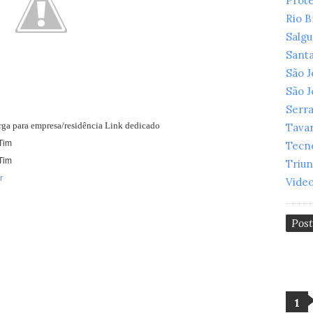
Prot
Rio 
Salg
Santa
São 
São 
Serr
arga para empresa/residência Link dedicado
Tava
Tim
Tecn
Tim
Triu
r
Vide
Pos