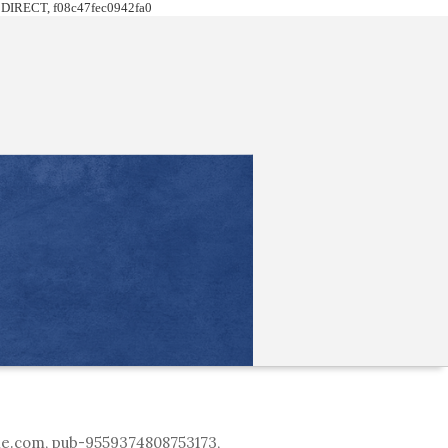
DIRECT, f08c47fec0942fa0
le.com, pub-9559374808753173,