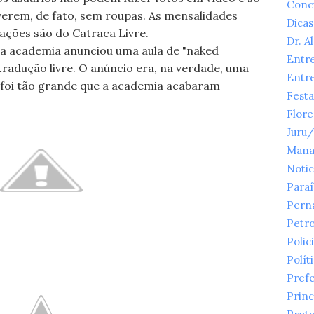
Conc
verem, de fato, sem roupas. As mensalidades
Dicas
mações são do Catraca Livre.
Dr. A
a academia anunciou uma aula de "naked
Entr
 tradução livre. O anúncio era, na verdade, uma
Entr
a foi tão grande que a academia acabaram
Festa
Flor
Juru
Mana
Notic
Para
Pern
Petr
Polici
Polít
Prefe
Princ