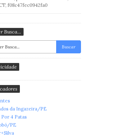
CT, f08c47fec0942fa0
r Busca...
Buscar
icidade
cadores
entes
ados da Ingazeira/PE
 Por 4 Patas
obó/PE
+Silva