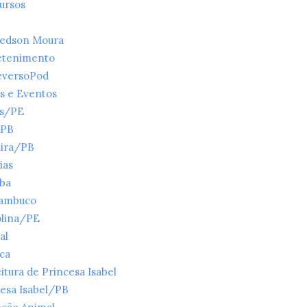
ursos
ledson Moura
etenimento
eversoPod
s e Eventos
es/PE
/PB
ira/PB
ias
íba
ambuco
olina/PE
al
ica
itura de Princesa Isabel
esa Isabel/PB