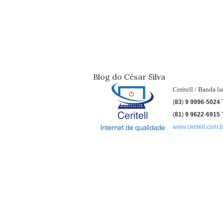
Blog do César Silva
Ceritell / Banda l
(
83
)
9 9996
-
5024
(
81
)
9
9622
-
6915
www.ceritell.com.b