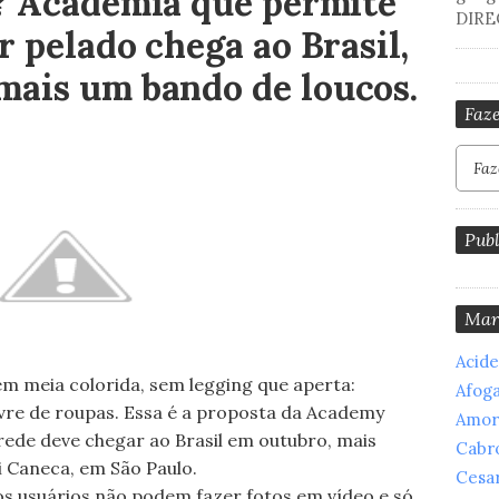
? Academia que permite
DIRE
 pelado chega ao Brasil,
ais um bando de loucos.
Faze
Publ
Mar
Acid
em meia colorida, sem legging que aperta:
Afog
vre de roupas. Essa é a proposta da Academy
Amor
 rede deve chegar ao Brasil em outubro, mais
Cabr
i Caneca, em São Paulo.
Cesar
os usuários não podem fazer fotos em vídeo e só