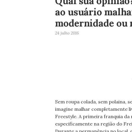
Qual sua opinião
ao usuário malhar
modernidade ou m
24 julho 2016
Sem roupa colada, sem polaina, s
imagine malhar completamente li
Freestyle. A primeira franquia da
especificamente na região do Fre
Durante a permanência no local, 