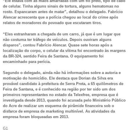
“Ele estava com as mãos amarradas com um fio preto, tipo de cabo
de celular. Tinha alguns sinais de tortura, alguns hematomas no
rosto. Espancaram antes de matar”, detalhou o delegado. Fabrício
Alencar acrescenta que a polícia chegou ao local do crime após
relatos de moradores do povoado que escutaram tiros.
“Eles estranharam a chegada de um carro, já que é um lugar que
não costuma ter tráfego de veículos. Depois ouviram alguns
disparos”, contou Fabrício Alencar. Quase sete horas após a
localização do corpo, o celular da vítima foi encontrado às margens
da BR-324, sentido Feira de Santana. O equipamento foi
encaminhado para perícia.
Segundo o delegado, ainda não há informações sobre a autoria e
motivação do homicídio. Ele destaca que Dorian da Silva era
provável candidato à prefeitura de Serra Preta, a 65 quilômetros de
Feira de Santana, e é conhecido na região por ter sido um dos
primeiros representantes no estado da Telexfree, empresa que é
investigada desde 2013, quando foi acusada pelo Ministério Público
do Acre de realizar um esquema de pirâmide financeira sob o
disfarce de empresa de marketing multinível. As atividades da
empresa foram bloqueadas em 2013.
G1