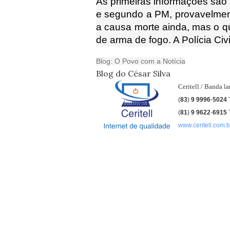
As primeiras informações são
e segundo a PM, provavelment
a causa morte ainda, mas o que
de arma de fogo. A Polícia Civi
Blog: O Povo com a Notícia
Blog do César Silva
Ceritell / Banda l
(
83
)
9 9996
-
5024
(
81
)
9
9622
-
6915
www.ceritell.com.b