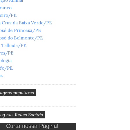
eção Animal
Branco
ueiro/PE
 Cruz da Baixa Verde/PE
José de Princesa/PB
José do Belmonte/PE
a Talhada/PE
res/PB
ologia
nfo/PE
os
tagens populares
og nas Redes Sociais
Curta nossa Página!