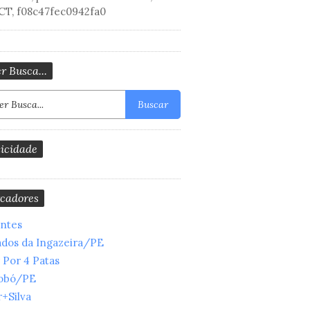
CT, f08c47fec0942fa0
r Busca...
Buscar
icidade
cadores
entes
ados da Ingazeira/PE
 Por 4 Patas
obó/PE
+Silva