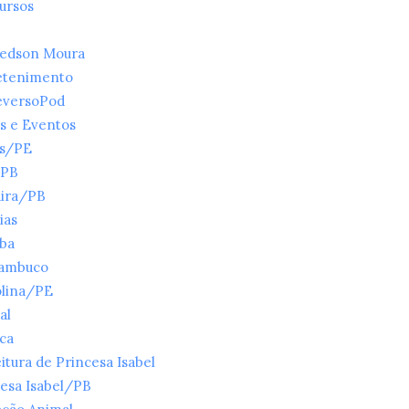
ursos
ledson Moura
etenimento
eversoPod
s e Eventos
es/PE
/PB
ira/PB
ias
íba
ambuco
olina/PE
al
ica
itura de Princesa Isabel
esa Isabel/PB