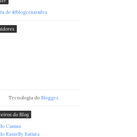
ter
s de @blogcesarsilva
uidores
Tecnologia do
Blogger
.
eiros do Blog
do Casusa
do Ranielly Batista