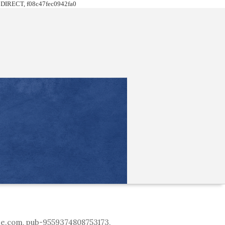
DIRECT, f08c47fec0942fa0
le.com, pub-9559374808753173,