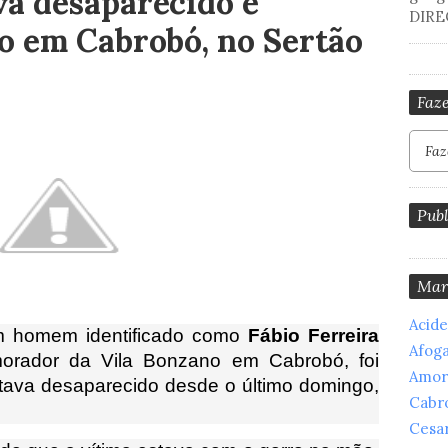
a desaparecido é
DIRE
o em Cabrobó, no Sertão
Faze
Publ
Mar
Acid
 um homem identificado como
Fábio Ferreira
Afog
orador da Vila Bonzano em Cabrobó, foi
Amor
stava desaparecido desde o último domingo,
Cabr
Cesar