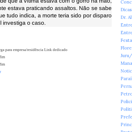
 de que a vítima estava com o gorro na mão,
Conc
e estava praticando assaltos. Não se sabe
Dicas
 tudo indica, a morte teria sido por disparo
Dr. A
l investiga o caso.
Entr
Entr
Festa
Flor
arga para empresa/residência Link dedicado
Juru
Tim
Mana
Tim
Notic
r
Para
Pern
Petr
Polici
Polít
Prefe
Princ