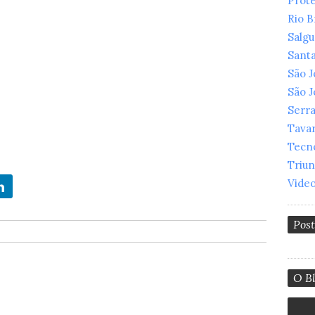
Prot
Rio 
Salg
Santa
São 
São 
Serr
Tava
Tecn
Triu
Vide
Pos
O Bl