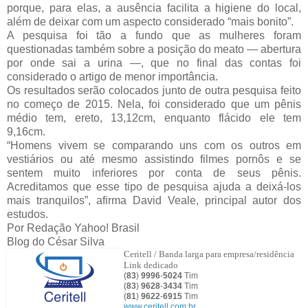
porque, para elas, a ausência facilita a higiene do local,
além de deixar com um aspecto considerado “mais bonito”.
A pesquisa foi tão a fundo que as mulheres foram
questionadas também sobre a posição do meato — abertura
por onde sai a urina —, que no final das contas foi
considerado o artigo de menor importância.
Os resultados serão colocados junto de outra pesquisa feito
no começo de 2015. Nela, foi considerado que um pênis
médio tem, ereto, 13,12cm, enquanto flácido ele tem
9,16cm.
“Homens vivem se comparando uns com os outros em
vestiários ou até mesmo assistindo filmes pornôs e se
sentem muito inferiores por conta de seus pênis.
Acreditamos que esse tipo de pesquisa ajuda a deixá-los
mais tranquilos”, afirma David Veale, principal autor dos
estudos.
Por Redação Yahoo! Brasil
Blog do César Silva
Ceritell / Banda larga para empresa/residência
Link dedicado
(
83
)
9996
-
5024
Tim
(
83
)
9628
-
3434
Tim
(
81
)
9622
-
6915
Tim
www.ceritell.com.br