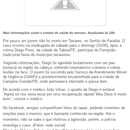
Mais informações sobre o estado de saúde do mesmo. Atualizado às 20h.
Por pouco um jovem não foi morto em Tavares, no Sertão da Paraíba. O
caso ocorreu na madrugada do sábado para o domingo (31/05), após a
vítima Diego Pires, da cidade de Tabira/PE, participar do Forrojoão,
tradicional festa do município tavarense.
Segundo informações, Diego foi agredido brutalmente com um pau
(estaca) na região da cabeça, sofrendo traumatismo craniano e várias
lesões na face. O jovem foi socorrido pelo Serviço de Atendimento Móvel
de Urgência (SAMU) e posteriormente encaminhado para a cidade de
Campina Grande/PB, onde permanece internado e passa bem.
De acordo com o médico João Véras, o quadro de Diego é estável.
“Agora só nos resta rezar por uma recuperação rápida! Meu Deus é muito
bom”, conclui o médico.
No facebook, amigos compartilham fotos do rapaz, pedindo correntes de
orações para o mesmo, que é bastante conhecido na região. Até o
momento, não se sabe o que motivou a agressão, porém, a polícia
investiga o caso. (Fotos: rede social)