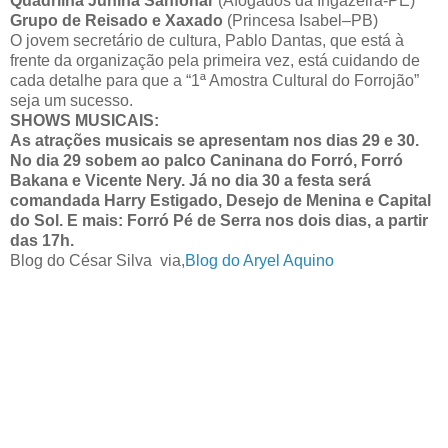
Quadrilha Junina Sanfonar
(Afogados da Ingazeira-PE)
Grupo de Reisado e Xaxado
(Princesa Isabel–PB)
O jovem secretário de cultura, Pablo Dantas, que está à
frente da organização pela primeira vez, está cuidando de
cada detalhe para que a “1ª Amostra Cultural do Forrojão”
seja um sucesso.
SHOWS MUSICAIS:
As atrações musicais se apresentam nos
dias 29
e
30
.
No
dia
29
sobem ao palco
Caninana do Forró
,
Forró
Bakana
e
Vicente Nery
. Já no
dia 30
a festa será
comandada
Harry Estigado
,
Desejo de Menina
e
Capital
do Sol
. E mais: Forró Pé de Serra nos dois dias, a partir
das 17h.
Blog do César Silva via,
Blog do Aryel Aquino