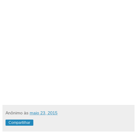
Anônimo
às
maio 23, 2015
Compartilhar