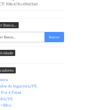
CT, f08c47fec0942fa0
r Busca...
Buscar
icidade
cadores
entes
ados da Ingazeira/PE
 Por 4 Patas
obó/PE
+Silva