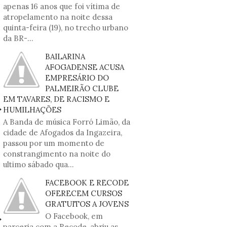
apenas 16 anos que foi vítima de
atropelamento na noite dessa
quinta-feira (19), no trecho urbano
da BR-...
BAILARINA
AFOGADENSE ACUSA
EMPRESÁRIO DO
PALMEIRÃO CLUBE
EM TAVARES, DE RACISMO E
HUMILHAÇÕES
A Banda de música Forró Limão, da
cidade de Afogados da Ingazeira,
passou por um momento de
constrangimento na noite do
ultimo sábado qua...
FACEBOOK E RECODE
OFERECEM CURSOS
GRATUITOS A JOVENS
O Facebook, em
parceria com a Recode, abriu as