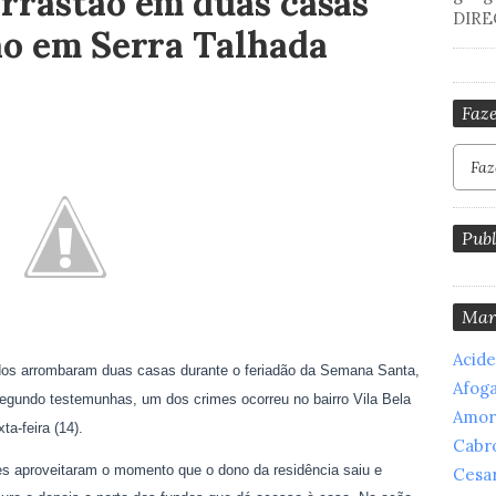
rrastão em duas casas
DIRE
ão em Serra Talhada
Faze
Publ
Mar
Acid
dos arrombaram duas casas durante o feriadão da Semana Santa,
Afog
egundo testemunhas, um dos crimes ocorreu no bairro Vila Bela
Amor
ta-feira (14).
Cabr
es aproveitaram o momento que o dono da residência saiu e
Cesar