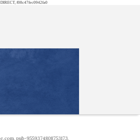
DIRECT, f08c47fec0942fa0
le.com, pub-9559374808753173,