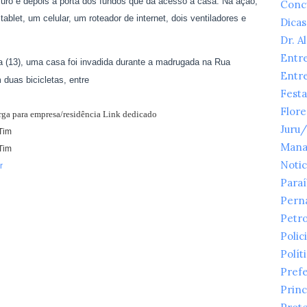
uro e depois a porta dos fundos que dá acesso à casa. Na ação,
Conc
let, um celular, um roteador de internet, dois ventiladores e
Dicas
Dr. A
Entr
ta (13), uma casa foi invadida durante a madrugada na Rua
Entr
duas bicicletas, entre
Festa
Flor
arga para empresa/residência Link dedicado
Juru
Tim
Mana
Tim
Notic
r
Para
Pern
Petr
Polici
Polít
Prefe
Princ