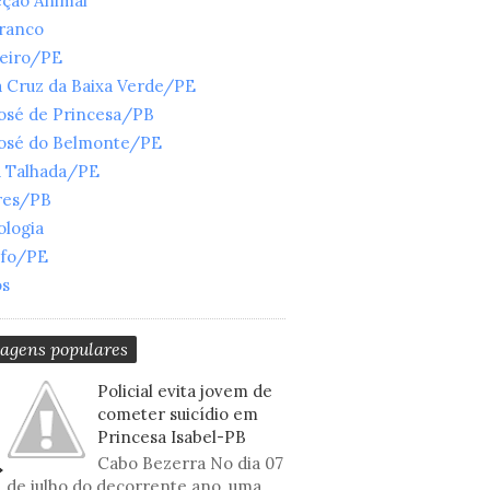
eção Animal
Branco
ueiro/PE
 Cruz da Baixa Verde/PE
José de Princesa/PB
José do Belmonte/PE
a Talhada/PE
res/PB
ologia
nfo/PE
os
tagens populares
Policial evita jovem de
cometer suicídio em
Princesa Isabel-PB
Cabo Bezerra No dia 07
de julho do decorrente ano, uma