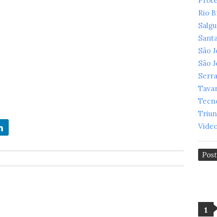
Prot
Rio 
Salg
Santa
São 
São 
Serr
Tava
Tecn
Triu
Vide
Pos