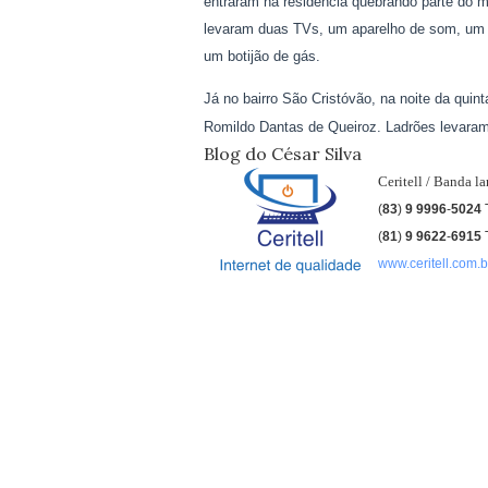
entraram na residência quebrando parte do m
levaram duas TVs, um aparelho de som, um tab
um botijão de gás.
Já no bairro São Cristóvão, na noite da quin
Romildo Dantas de Queiroz. Ladrões levaram 
Blog do César Silva
Ceritell / Banda l
(
83
)
9 9996
-
5024
(
81
)
9
9622
-
6915
www.ceritell.com.b