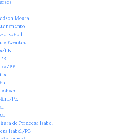
ursos
ledson Moura
etenimento
eversoPod
s e Eventos
es/PE
/PB
ira/PB
ias
íba
ambuco
olina/PE
al
ica
itura de Princesa Isabel
esa Isabel/PB