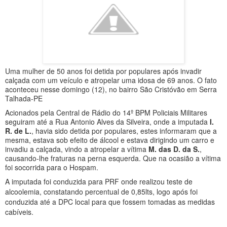
Uma mulher de 50 anos foi detida por populares após invadir
calçada com um veículo e atropelar uma idosa de 69 anos. O fato
aconteceu nesse domingo (12), no bairro São Cristóvão em Serra
Talhada-PE
Acionados pela Central de Rádio do 14º BPM Policiais Militares
seguiram até a Rua Antonio Alves da Silveira, onde a imputada
I.
R. de L.
, havia sido detida por populares, estes informaram que a
mesma, estava sob efeito de álcool e estava dirigindo um carro e
invadiu a calçada, vindo a atropelar a vítima
M. das D. da S.
,
causando-lhe fraturas na perna esquerda. Que na ocasião a vítima
foi socorrida para o Hospam.
A imputada foi conduzida para PRF onde realizou teste de
alcoolemia, constatando percentual de 0,85lts, logo após foi
conduzida até a DPC local para que fossem tomadas as medidas
cabíveis.