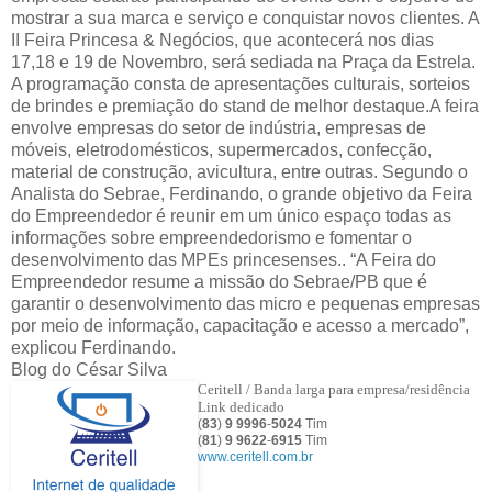
mostrar a sua marca e serviço e conquistar novos clientes. A
II Feira Princesa & Negócios, que acontecerá nos dias
17,18 e 19 de Novembro, será sediada na Praça da Estrela.
A programação consta de apresentações culturais, sorteios
de brindes e premiação do stand de melhor destaque.A feira
envolve empresas do setor de indústria, empresas de
móveis, eletrodomésticos, supermercados, confecção,
material de construção, avicultura, entre outras. Segundo o
Analista do Sebrae, Ferdinando, o grande objetivo da Feira
do Empreendedor é reunir em um único espaço todas as
informações sobre empreendedorismo e fomentar o
desenvolvimento das MPEs princesenses.. “A Feira do
Empreendedor resume a missão do Sebrae/PB que é
garantir o desenvolvimento das micro e pequenas empresas
por meio de informação, capacitação e acesso a mercado”,
explicou Ferdinando.
Blog do César Silva
Ceritell / Banda larga para empresa/residência
Link dedicado
(
83
)
9 9996
-
5024
Tim
(
81
)
9
9622
-
6915
Tim
www.ceritell.com.br