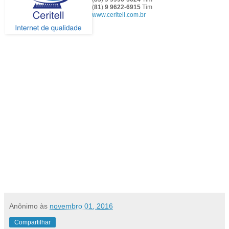
(
81
)
9
9622
-
6915
Tim
www.ceritell.com.br
Anônimo
às
novembro 01, 2016
Compartilhar