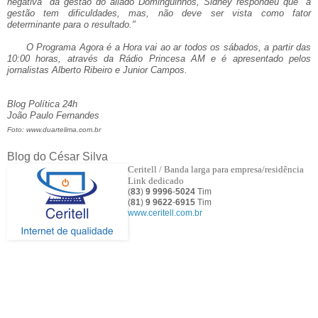
negativa" da gestão do aliado Dominguinhos, Sidney respondeu que "a
gestão tem dificuldades, mas, não deve ser vista como fator
determinante para o resultado."
O Programa Agora é a Hora vai ao ar todos os sábados, a partir das
10:00 horas, através da Rádio Princesa AM e é apresentado pelos
jornalistas Alberto Ribeiro e Junior Campos.
Blog Política 24h
João Paulo Fernandes
Foto: www.duartelima.com.br
Blog do César Silva
Ceritell / Banda larga para empresa/residência
Link dedicado
(
83
)
9 9996
-
5024
Tim
(
81
)
9
9622
-
6915
Tim
www.ceritell.com.br