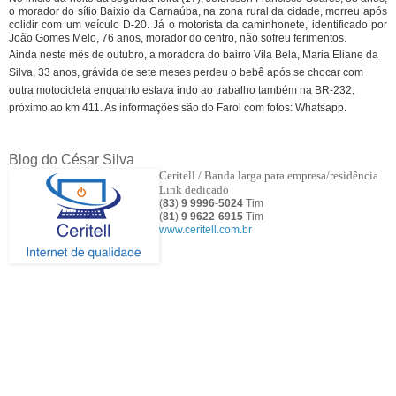
o morador do sítio Baixio da Carnaúba, na zona rural da cidade, morreu após
colidir com um veículo D-20. Já o motorista da caminhonete, identificado por
João Gomes Melo, 76 anos, morador do centro, não sofreu ferimentos.
Ainda neste mês de outubro, a moradora do bairro Vila Bela, Maria Eliane da
Silva, 33 anos, grávida de sete meses perdeu o bebê após se chocar com
outra motocicleta enquanto estava indo ao trabalho também na BR-232,
próximo ao km 411. As informações são do Farol com fotos: Whatsapp.
Blog do César Silva
Ceritell / Banda larga para empresa/residência
Link dedicado
(
83
)
9 9996
-
5024
Tim
(
81
)
9
9622
-
6915
Tim
www.ceritell.com.br