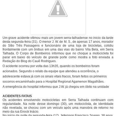
Um grave acidente vitimou mais um jovem serra-talhadense no inicio da tarde
desta segunda-feira (31). O menor J. W. de M. S., de apenas 17 anos, morador
do Sítio Três Passagens e funcionário de uma loja de bicicletas, colidiu
frontalmente com um ônibus em uma das vias do bairro Vila Bela, em Serra
Talhada. O Corpo de Bombeiros informou que no choque a motocicleta foi
parar em baixo do veículo de grande porte como mostra a foto enviada a
Redação do Blog do Cauê Rodrigues.
O acidente ocorreu por volta das 13h35, quando os bombeiros foram
acionados. Segundo o relato da equipe que atendeu a ocorrência, o
adolescente estava já com os sinais vitais fracos, foram feitos os primeiros
socorros encaminhado para o Hospital Regional Agamenon Magalhães.
A emergência do hospital informou que J.W. já chegou em óbito na unidade
ACIDENTES FATAIS
Os acidentes envolvendo motocicletas em Serra Talhada continuam com
regularidade. Na noite desse domingo (30), um motociclista, de identidade
não revelada, se chocou com um veículo após uma manobra de retorno no
meio da rua Enock Inácio.
No início da noite da segunda-feira (17), Jefersson Francisco Soares, 38 anos,