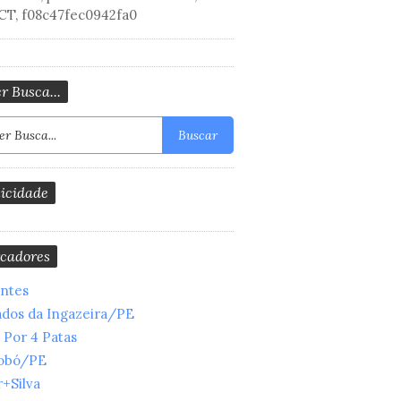
CT, f08c47fec0942fa0
r Busca...
Buscar
icidade
cadores
entes
ados da Ingazeira/PE
 Por 4 Patas
obó/PE
+Silva