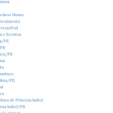
ursos
ledson Moura
etenimento
eversoPod
s e Eventos
es/PE
/PB
ira/PB
ias
íba
ambuco
olina/PE
al
ica
itura de Princesa Isabel
esa Isabel/PB