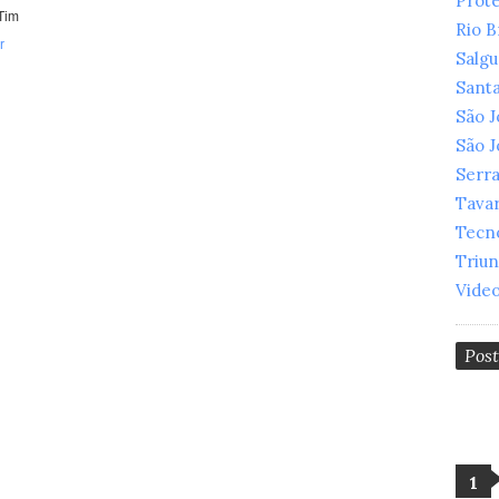
Prot
Tim
Rio 
r
Salg
Santa
São 
São 
Serr
Tava
Tecn
Triu
Vide
Pos