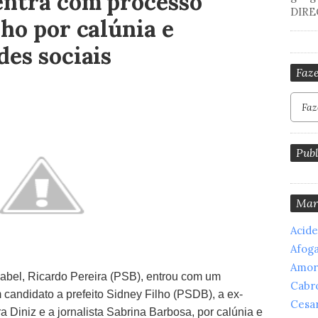
entra com processo
DIRE
ho por calúnia e
des sociais
Faze
Publ
Mar
Acid
Afog
Amor
sabel, Ricardo Pereira (PSB), entrou com um
Cabr
 candidato a prefeito Sidney Filho (PSDB), a ex-
Cesar
ra Diniz e a jornalista Sabrina Barbosa, por calúnia e