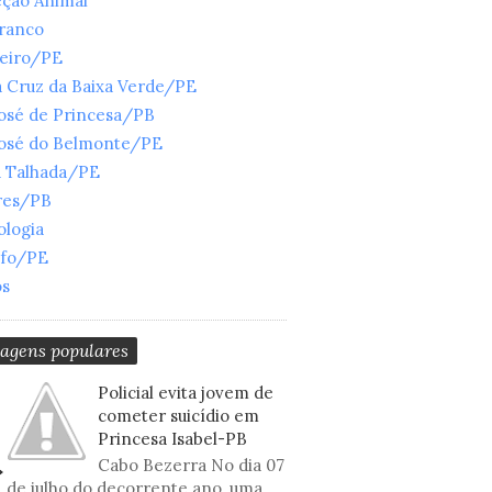
eção Animal
Branco
ueiro/PE
 Cruz da Baixa Verde/PE
José de Princesa/PB
José do Belmonte/PE
a Talhada/PE
res/PB
ologia
nfo/PE
os
tagens populares
Policial evita jovem de
cometer suicídio em
Princesa Isabel-PB
Cabo Bezerra No dia 07
de julho do decorrente ano, uma