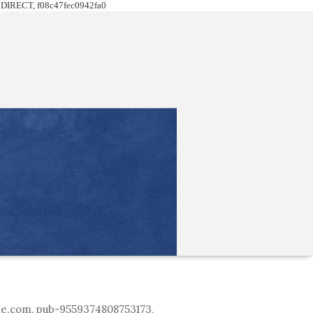
DIRECT, f08c47fec0942fa0
le.com, pub-9559374808753173,