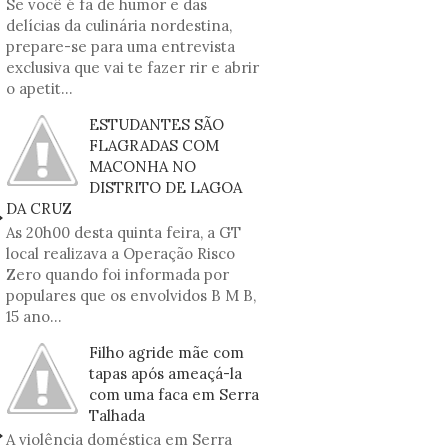
Se você é fã de humor e das
delícias da culinária nordestina,
prepare-se para uma entrevista
exclusiva que vai te fazer rir e abrir
o apetit...
ESTUDANTES SÃO
FLAGRADAS COM
MACONHA NO
DISTRITO DE LAGOA
DA CRUZ
As 20h00 desta quinta feira, a GT
local realizava a Operação Risco
Zero quando foi informada por
populares que os envolvidos B M B,
15 ano...
Filho agride mãe com
tapas após ameaçá-la
com uma faca em Serra
Talhada
A violência doméstica em Serra