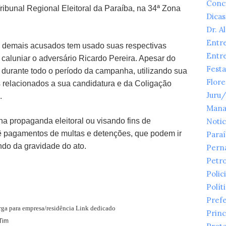
Conc
ribunal Regional Eleitoral da Paraíba, na 34ª Zona
Dicas
Dr. A
Entr
os demais acusados tem usado suas respectivas
Entr
caluniar o adversário Ricardo Pereira. Apesar do
Festa
 durante todo o período da campanha, utilizando sua
Flor
s relacionados a sua candidatura e da Coligação
Juru
.
Mana
na propaganda eleitoral ou visando fins de
Notic
vê pagamentos de multas e detenções, que podem ir
Para
do da gravidade do ato.
Pern
Petr
Polici
Polít
Prefe
arga para empresa/residência Link dedicado
Princ
Tim