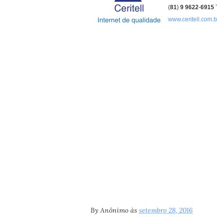
(
81
)
9
9622
-
6915
www.ceritell.com.b
By
Anônimo
às
setembro 28, 2016