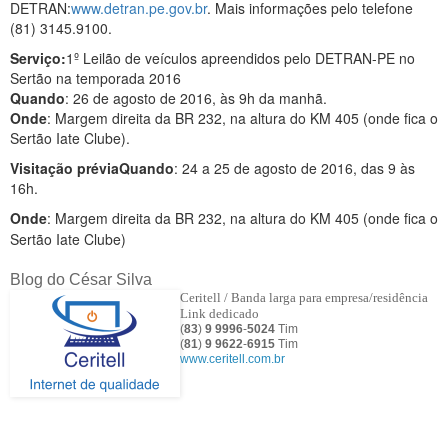
DETRAN:
www.detran.pe.gov.br
. Mais informações pelo telefone
(81) 3145.9100.
Serviço:
1º Leilão de veículos apreendidos pelo DETRAN-PE no
Sertão na temporada 2016
Quando
: 26 de agosto de 2016, às 9h da manhã.
Onde
: Margem direita da BR 232, na altura do KM 405 (onde fica o
Sertão Iate Clube).
Visitação prévia
Quando
: 24 a 25 de agosto de 2016, das 9 às
16h.
Onde
: Margem direita da BR 232, na altura do KM 405 (onde fica o
Sertão Iate Clube)
Blog do César Silva
Ceritell / Banda larga para empresa/residência
Link dedicado
(
83
)
9 9996
-
5024
Tim
(
81
)
9
9622
-
6915
Tim
www.ceritell.com.br