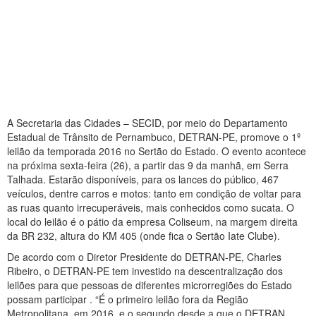
A Secretaria das Cidades – SECID, por meio do Departamento
Estadual de Trânsito de Pernambuco, DETRAN-PE, promove o 1º
leilão da temporada 2016 no Sertão do Estado. O evento acontece
na próxima sexta-feira (26), a partir das 9 da manhã, em Serra
Talhada. Estarão disponíveis, para os lances do público, 467
veículos, dentre carros e motos: tanto em condição de voltar para
as ruas quanto irrecuperáveis, mais conhecidos como sucata. O
local do leilão é o pátio da empresa Coliseum, na margem direita
da BR 232, altura do KM 405 (onde fica o Sertão Iate Clube).
De acordo com o Diretor Presidente do DETRAN-PE, Charles
Ribeiro, o DETRAN-PE tem investido na descentralização dos
leilões para que pessoas de diferentes microrregiões do Estado
possam participar . “É o primeiro leilão fora da Região
Metropolitana, em 2016, e o segundo desde a que o DETRAN