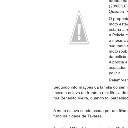
furtada na
(29/06/16)
Quixaba- 
O propriet
moto esta
esta
ria a 
a Polícia 
a mesma d
sua moto 
moto rouba
da polícia
A polícia 
acusados 
polícia.
Relembran
Segundo informações da família do senh
mesma estava de frente a residência de 
rua Benedito Vieira, quando foi percebid
A moto estava sendo usada por um filho 
furto na cidade de Tavares.