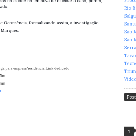
Prot
ências na cidade na tentativa de elucidar o caso, porém,
tado.
Rio 
Salg
 Ocorrência, formalizando assim, a investigação.
Santa
a Marques.
São 
São 
Serr
Tava
Tecn
arga para empresa/residência Link dedicado
Triu
Tim
Vide
Tim
r
Pos