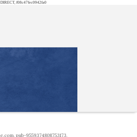
DIRECT, f08c47fec0942fa0
le.com, pub-9559374808753173,