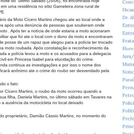
 noite do último Sábado (25/06), foi encontrada hoje
Conc
 em uma residência no sítio Gameleira zona rural de
Dicas
PE.
Dr. A
ário da Moto Cícero Martins chegou ate ao local onde a
Entr
va após uma denúncia de pessoas que souberam onde
moto . Após ter a notícia de onde estaria a moto acionaram
Entr
militar que foi ate o local com o dono da moto e encontraram
Festa
e posse de um rapaz que alegou para a polícia ter trocado
na moto roubada. Após constatação e reconhecimento da
Flor
da a polícia levou a moto e os acusados para a delegacia
Juru
 civil em Princesa Isabel para elucidação do crime.
Mana
ainda continua as investigações e por isso o nome dos
ficará anônimo ate o crime do roubo ser desvendado pela
Notic
Para
do o fato:
Pern
or Cícero Martins, o roubo da moto ocorreu quando a
Petr
sua filha, Daniela Martins, no último sábado em Tavares na
o a ausência da motocicleta no local deixado
Polici
Polít
do proprietário, Damião Càssio Martins, no momento do
Prefe
Princ