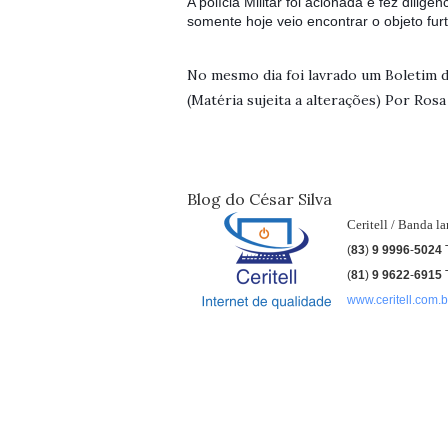
A polícia Militar foi acionada e fez dilig
somente hoje veio encontrar o objeto fur
No mesmo dia foi lavrado um Boletim de
(Matéria sujeita a alterações) Por Ros
Blog do César Silva
Ceritell / Banda l
(
83
)
9 9996
-
5024
(
81
)
9
9622
-
6915
www.ceritell.com.b