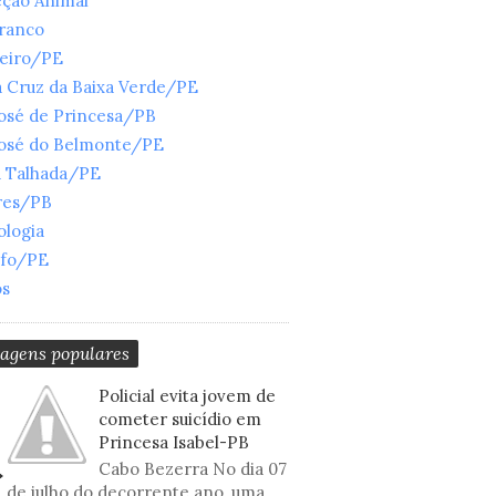
eção Animal
Branco
ueiro/PE
 Cruz da Baixa Verde/PE
José de Princesa/PB
José do Belmonte/PE
a Talhada/PE
res/PB
ologia
nfo/PE
os
tagens populares
Policial evita jovem de
cometer suicídio em
Princesa Isabel-PB
Cabo Bezerra No dia 07
de julho do decorrente ano, uma