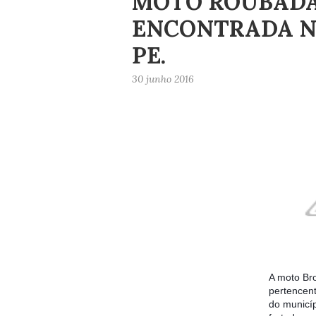
MOTO ROUBADA
ENCONTRADA N
PE.
30 junho 2016
A moto Br
pertencent
do municíp