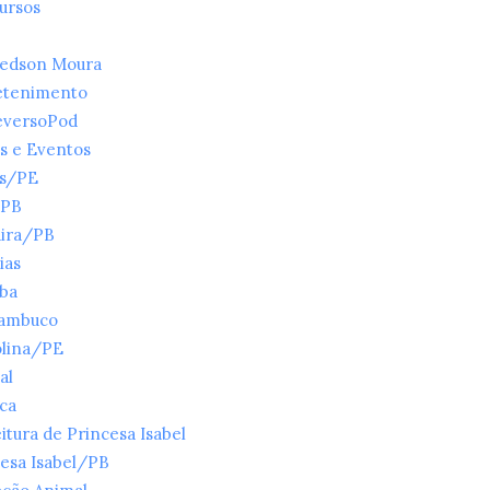
ursos
ledson Moura
etenimento
eversoPod
s e Eventos
es/PE
/PB
ira/PB
ias
íba
ambuco
olina/PE
al
ica
itura de Princesa Isabel
esa Isabel/PB