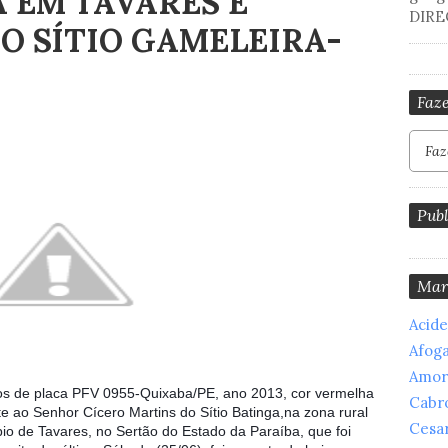
 EM TAVARES É
DIRE
O SÍTIO GAMELEIRA-
Faze
Publ
Mar
Acid
Afog
Amor
os de placa PFV 0955-Quixaba/PE, ano 2013, cor vermelha
Cabr
e ao Senhor Cícero Martins do Sítio Batinga,na zona rural
Cesar
io de Tavares, no Sertão do Estado da Paraíba, que foi