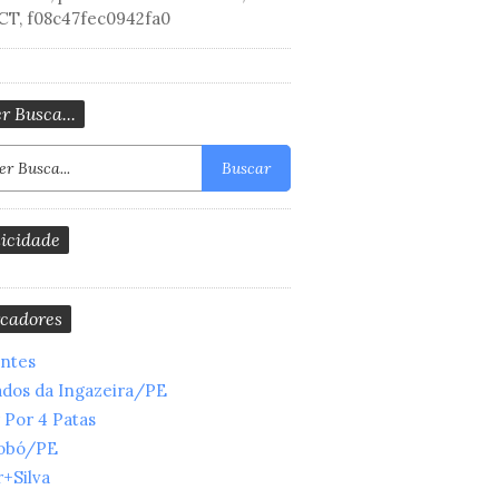
CT, f08c47fec0942fa0
r Busca...
Buscar
icidade
cadores
entes
ados da Ingazeira/PE
 Por 4 Patas
obó/PE
+Silva