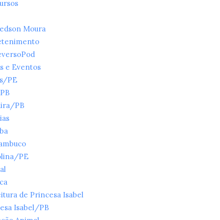
ursos
ledson Moura
etenimento
eversoPod
s e Eventos
es/PE
/PB
ira/PB
ias
íba
ambuco
olina/PE
al
ica
itura de Princesa Isabel
esa Isabel/PB