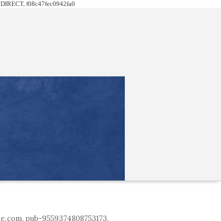
DIRECT, f08c47fec0942fa0
le.com, pub-9559374808753173,