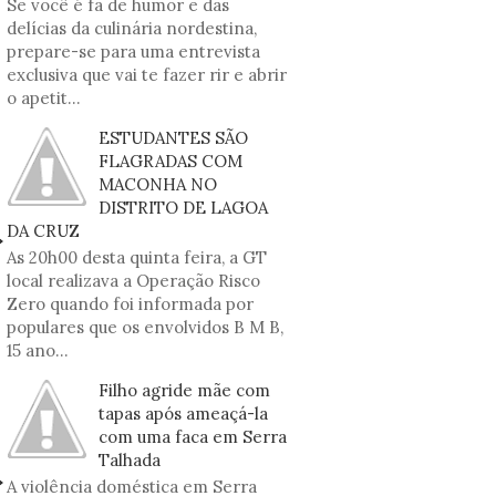
Se você é fã de humor e das
delícias da culinária nordestina,
prepare-se para uma entrevista
exclusiva que vai te fazer rir e abrir
o apetit...
ESTUDANTES SÃO
FLAGRADAS COM
MACONHA NO
DISTRITO DE LAGOA
DA CRUZ
As 20h00 desta quinta feira, a GT
local realizava a Operação Risco
Zero quando foi informada por
populares que os envolvidos B M B,
15 ano...
Filho agride mãe com
tapas após ameaçá-la
com uma faca em Serra
Talhada
A violência doméstica em Serra