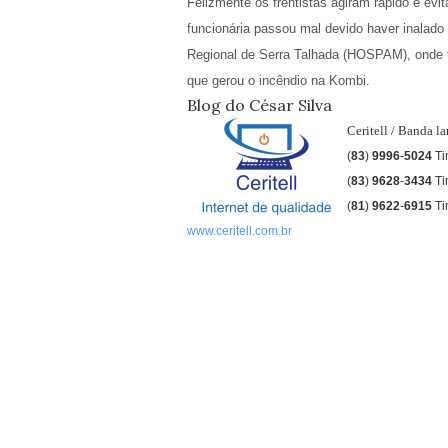
Felizmente os frentistas agiram rápido e ev
funcionária passou mal devido haver inalado 
Regional de Serra Talhada (HOSPAM), onde fo
que gerou o incêndio na Kombi.
Blog do César Silva
Ceritell / Banda l
(
83
)
9996
-
5024
Ti
(
83
)
9628
-
3434
T
(
81
)
9622
-
6915
Ti
www.ceritell.com.br