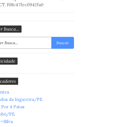
CT, f08c47fec0942fa0
r Busca...
Buscar
icidade
cadores
entes
ados da Ingazeira/PE
 Por 4 Patas
obó/PE
+Silva