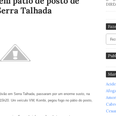
em pátio de posto de
DIRE
Serra Talhada
Faze
Publ
Mar
Acid
Afog
tóvão em Serra Talhada, passaram por um enorme susto, na
Amor
as 15h20. Um veículo VW, Kombi, pegou fogo no pátio do posto,
Cabr
Cesar