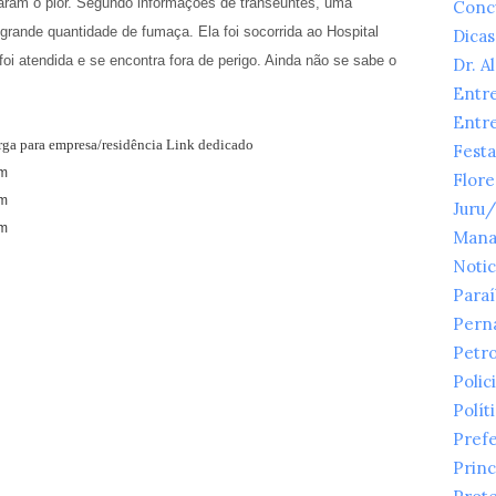
itaram o pior. Segundo informações de transeuntes, uma
Conc
grande quantidade de fumaça. Ela foi socorrida ao Hospital
Dicas
i atendida e se encontra fora de perigo. Ainda não se sabe o
Dr. A
Entr
Entr
arga para empresa/residência Link dedicado
Festa
m
Flor
im
Juru
m
Mana
Notic
Para
Pern
Petr
Polici
Polít
Prefe
Princ