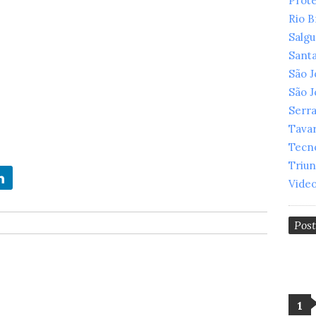
Prot
Rio 
Salg
Santa
São 
São 
Serr
Tava
Tecn
Triu
Vide
Pos