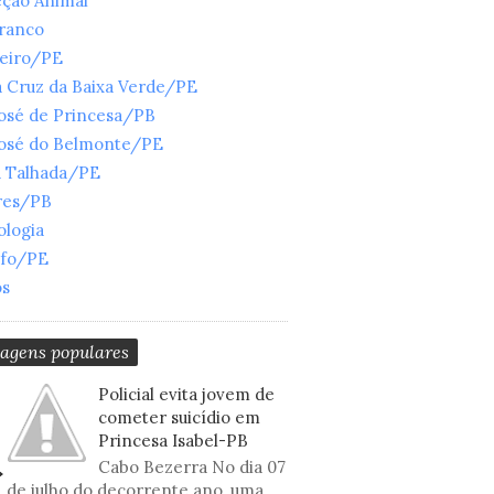
eção Animal
Branco
ueiro/PE
 Cruz da Baixa Verde/PE
José de Princesa/PB
José do Belmonte/PE
a Talhada/PE
res/PB
ologia
nfo/PE
os
tagens populares
Policial evita jovem de
cometer suicídio em
Princesa Isabel-PB
Cabo Bezerra No dia 07
de julho do decorrente ano, uma