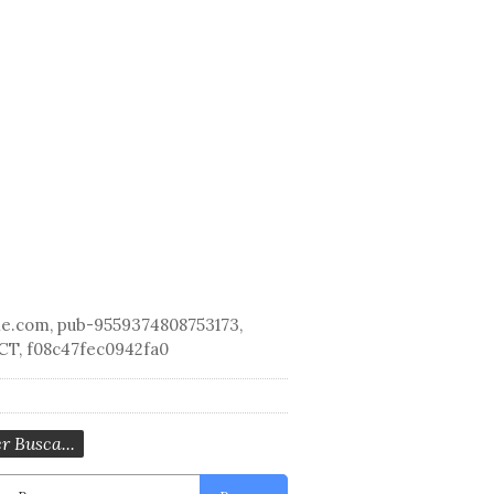
le.com, pub-9559374808753173,
CT, f08c47fec0942fa0
r Busca...