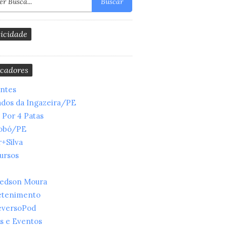
Buscar
icidade
cadores
entes
ados da Ingazeira/PE
 Por 4 Patas
obó/PE
+Silva
ursos
ledson Moura
etenimento
eversoPod
s e Eventos