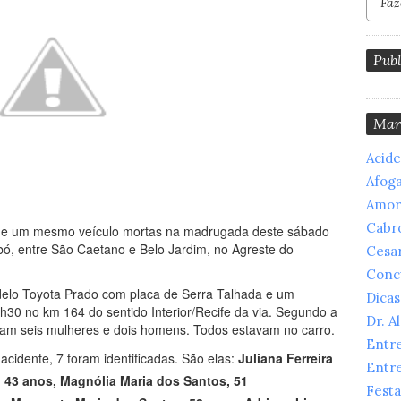
Publ
Mar
Acid
Afog
Amor
Cabr
 de um mesmo veículo mortas na madrugada deste sábado
bó, entre São Caetano e Belo Jardim, no Agreste do
Cesar
Conc
odelo Toyota Prado com placa de Serra Talhada e um
Dicas
h30 no km 164 do sentido Interior/Recife da via. Segundo a
Dr. A
foram seis mulheres e dois homens. Todos estavam no carro.
Entr
idente, 7 foram identificadas. São elas:
Juliana Ferreira
Entr
, 43 anos,
Magnólia Maria dos Santos, 51
Festa