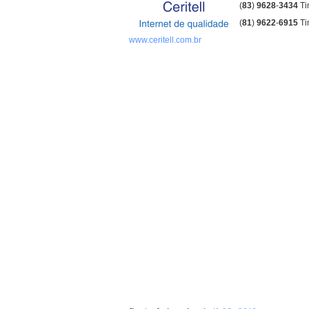
(
83
)
9628
-
3434
T
(
81
)
9622
-
6915
Ti
www.ceritell.com.br