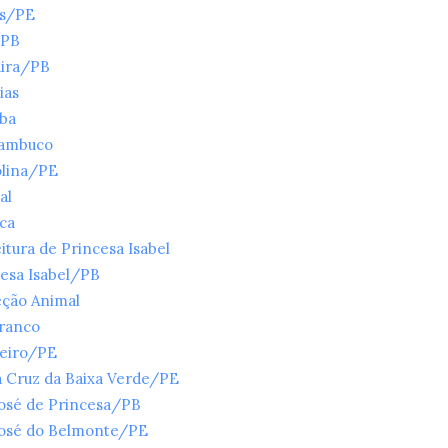
es/PE
/PB
ira/PB
ias
íba
ambuco
olina/PE
al
ica
itura de Princesa Isabel
esa Isabel/PB
eção Animal
Branco
ueiro/PE
 Cruz da Baixa Verde/PE
José de Princesa/PB
José do Belmonte/PE