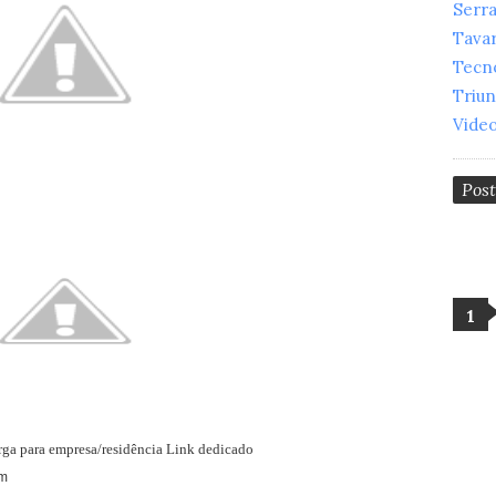
Serr
Tava
Tecn
Triu
Vide
Pos
arga para empresa/residência Link dedicado
m