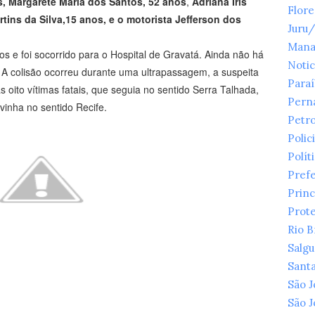
, Margarete Maria dos Santos, 52 anos
,
Adriana Iris
Flor
tins da Silva,15 anos, e o motorista Jefferson dos
Juru
Mana
s e foi socorrido para o Hospital de Gravatá. Ainda não há
Notic
A colisão ocorreu durante uma ultrapassagem, a suspeita
Para
s oito vítimas fatais, que seguia no sentido Serra Talhada,
Pern
vinha no sentido Recife.
Petr
Polici
Polít
Prefe
Princ
Prot
Rio 
Salg
Santa
São 
São 