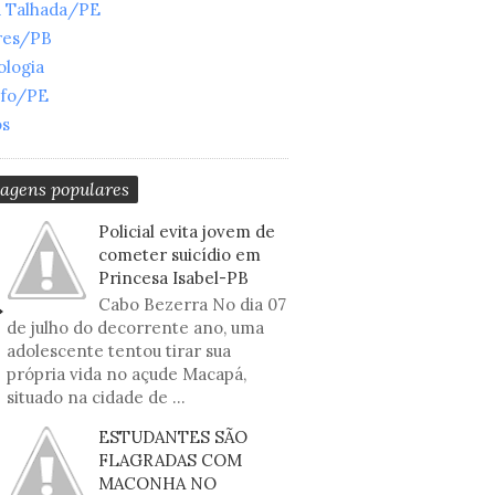
a Talhada/PE
res/PB
ologia
nfo/PE
os
tagens populares
Policial evita jovem de
cometer suicídio em
Princesa Isabel-PB
Cabo Bezerra No dia 07
de julho do decorrente ano, uma
adolescente tentou tirar sua
própria vida no açude Macapá,
situado na cidade de ...
ESTUDANTES SÃO
FLAGRADAS COM
MACONHA NO