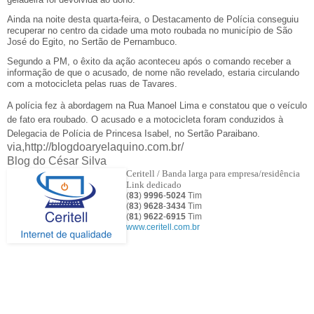
Ainda na noite desta quarta-feira, o Destacamento de Polícia conseguiu
recuperar no centro da cidade uma moto roubada no município de São
José do Egito, no Sertão de Pernambuco.
Segundo a PM, o êxito da ação aconteceu após o comando receber a
informação de que o acusado, de nome não revelado, estaria circulando
com a motocicleta pelas ruas de Tavares.
A polícia fez à abordagem na Rua Manoel Lima e constatou que o veículo
de fato era roubado. O acusado e a motocicleta foram conduzidos à
Delegacia de Polícia de Princesa Isabel, no Sertão Paraibano.
via,http://blogdoaryelaquino.com.br/
Blog do César Silva
Ceritell / Banda larga para empresa/residência
Link dedicado
(
83
)
9996
-
5024
Tim
(
83
)
9628
-
3434
Tim
(
81
)
9622
-
6915
Tim
www.ceritell.com.br