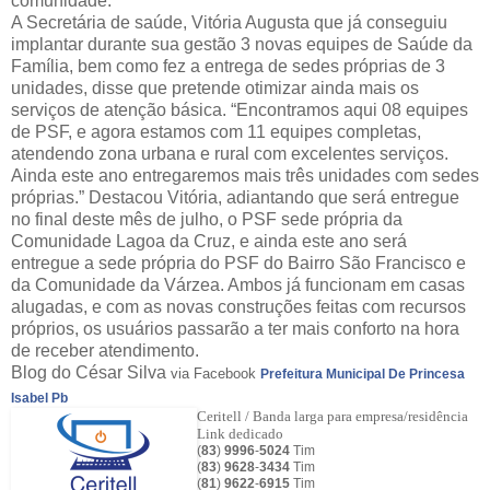
comunidade.
A Secretária de saúde, Vitória Augusta que já conseguiu
implantar durante sua gestão 3 novas equipes de Saúde da
Família, bem como fez a entrega de sedes próprias de 3
unidades, disse que pretende otimizar ainda mais os
serviços de atenção básica. “Encontramos aqui 08 equipes
de PSF, e agora estamos com 11 equipes completas,
atendendo zona urbana e rural com excelentes serviços.
Ainda este ano entregaremos mais três unidades com sedes
próprias.” Destacou Vitória, adiantando que será entregue
no final deste mês de julho, o PSF sede própria da
Comunidade Lagoa da Cruz, e ainda este ano será
entregue a sede própria do PSF do Bairro São Francisco e
da Comunidade da Várzea. Ambos já funcionam em casas
alugadas, e com as novas construções feitas com recursos
próprios, os usuários passarão a ter mais conforto na hora
de receber atendimento.
Blog do César Silva
via Facebook
Prefeitura Municipal De Princesa
Isabel Pb
Ceritell / Banda larga para empresa/residência
Link dedicado
(
83
)
9996
-
5024
Tim
(
83
)
9628
-
3434
Tim
(
81
)
9622
-
6915
Tim