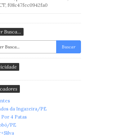
CT, f08c47fec0942fa0
r Busca...
Buscar
icidade
cadores
entes
ados da Ingazeira/PE
 Por 4 Patas
obó/PE
+Silva