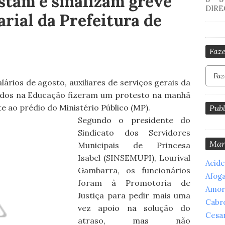
stam e sinalizam greve
DIRE
arial da Prefeitura de
Faze
rios de agosto, auxiliares de serviços gerais da
otados na Educação fizeram um protesto na manhã
e ao prédio do Ministério Público (MP).
Publ
Segundo o presidente do
Sindicato dos Servidores
Mar
Municipais de Princesa
Isabel (SINSEMUPI), Lourival
Acid
Gambarra, os funcionários
Afog
foram à Promotoria de
Amor
Justiça para pedir mais uma
Cabr
vez apoio na solução do
Cesar
atraso, mas não