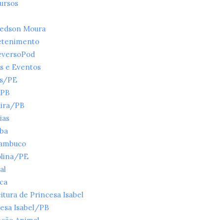
ursos
ledson Moura
etenimento
eversoPod
s e Eventos
es/PE
/PB
ira/PB
ias
íba
ambuco
olina/PE
al
ica
itura de Princesa Isabel
esa Isabel/PB