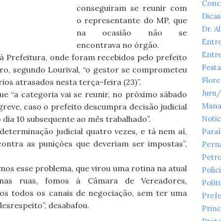
Conc
conseguiram se reunir com
Dicas
o representante do MP, que
Dr. A
na ocasião não se
Entr
encontrava no órgão.
Entr
à Prefeitura, onde foram recebidos pelo prefeito
Festa
ro, segundo Lourival, “o gestor se comprometeu
Flor
os atrasados nesta terça-feira (23)”.
Juru
que “a categoria vai se reunir, no próximo sábado
Mana
e greve, caso o prefeito descumpra decisão judicial
dia 10 subsequente ao mês trabalhado”.
Notic
 determinação judicial quatro vezes, e tá nem aí,
Para
contra as punições que deveriam ser impostas”,
Pern
Petr
os esse problema, que virou uma rotina na atual
Polici
 nas ruas, fomos à Câmara de Vereadores,
Polít
mos todos os canais de negociação, sem ter uma
Prefe
esrespeito”, desabafou.
Princ