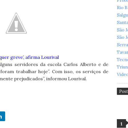
Prot
Rio 
Salg
Santa
São 
São 
Serr
Tava
quer greve’, afirma Lourival
Tecn
lguns servidores da escola Carlos Alberto e de
Triu
foram trabalhar hoje”. Com isso, os serviços de
Vide
ente prejudicados”, informou Lourival.
Pos