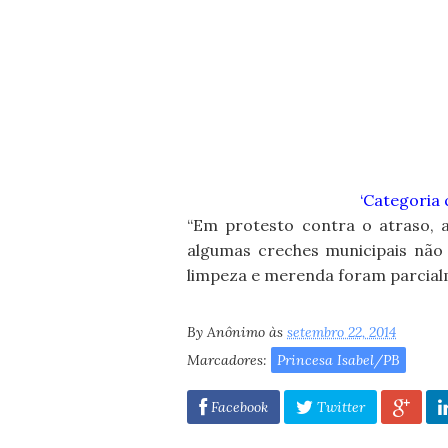
‘Categoria 
“Em protesto contra o atraso, a
algumas creches municipais não 
limpeza e merenda foram parcialm
By
Anônimo
às
setembro 22, 2014
Marcadores:
Princesa Isabel/PB
Facebook
Twitter