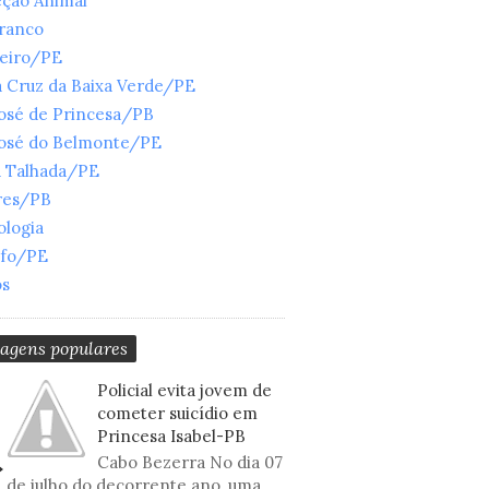
eção Animal
Branco
ueiro/PE
 Cruz da Baixa Verde/PE
José de Princesa/PB
José do Belmonte/PE
a Talhada/PE
res/PB
ologia
nfo/PE
os
tagens populares
Policial evita jovem de
cometer suicídio em
Princesa Isabel-PB
Cabo Bezerra No dia 07
de julho do decorrente ano, uma