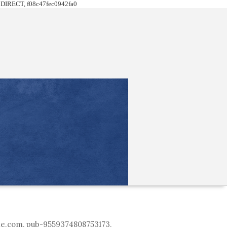
DIRECT, f08c47fec0942fa0
le.com, pub-9559374808753173,