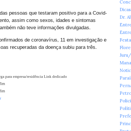
Conc
Dicas
das pessoas que testaram positivo para a Covid-
Dr. A
ento, assim como sexos, idades e sintomas
Entr
também não teve informações divulgadas.
Entr
onfirmados de coronavírus, 11 em investigação e
Festa
oas recuperadas da doença subiu para três.
Flor
Juru
Mana
Notic
arga para empresa/residência Link dedicado
Para
Tim
Pern
Tim
Petr
r
Polici
Polít
Prefe
Princ