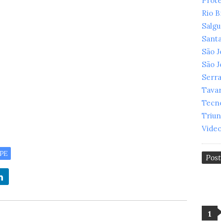
Prot
Rio 
Salg
Santa
São 
São 
Serr
Tava
Tecn
Triu
Vide
/PE
Pos