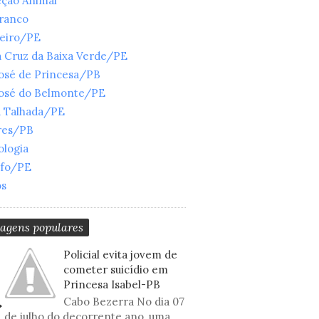
eção Animal
Branco
ueiro/PE
 Cruz da Baixa Verde/PE
José de Princesa/PB
José do Belmonte/PE
a Talhada/PE
res/PB
ologia
nfo/PE
os
tagens populares
Policial evita jovem de
cometer suicídio em
Princesa Isabel-PB
Cabo Bezerra No dia 07
de julho do decorrente ano, uma