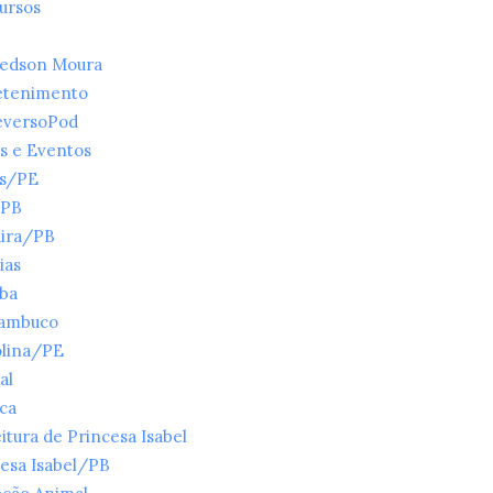
ursos
ledson Moura
etenimento
eversoPod
s e Eventos
es/PE
/PB
ira/PB
ias
íba
ambuco
olina/PE
al
ica
itura de Princesa Isabel
esa Isabel/PB