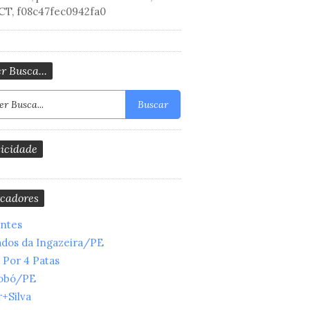
CT, f08c47fec0942fa0
r Busca...
Buscar
icidade
cadores
entes
ados da Ingazeira/PE
 Por 4 Patas
obó/PE
+Silva