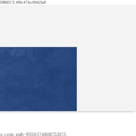
DIRECT, f08c47fec0942fa0
le.com, pub-9559374808753173,