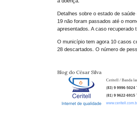
a doença.
Detalhes sobre o estado de saúde 
19 não foram passados até o mom
apresentados. A caso recuperado 
O município tem agora 10 casos c
28 descartados. O número de pess
Blog do César Silva
Ceritell / Banda l
(
83
)
9 9996
-
5024
(
81
)
9
9622
-
6915
www.ceritell.com.b