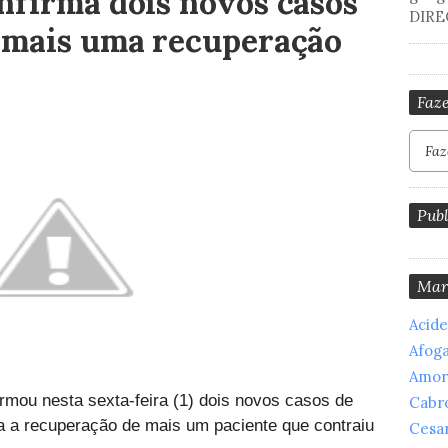
nfirma dois novos casos
DIRE
 mais uma recuperação
Faze
Publ
Mar
Acid
Afog
Amor
irmou nesta sexta-feira (1) dois novos casos de
Cabr
a a recuperação de mais um paciente que contraiu
Cesar