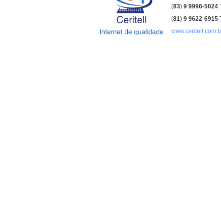
(
83
)
9 9996
-
5024
(
81
)
9
9622
-
6915
www.ceritell.com.b