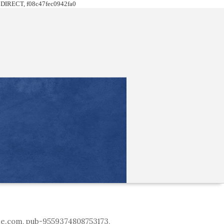
DIRECT, f08c47fec0942fa0
le.com, pub-9559374808753173,