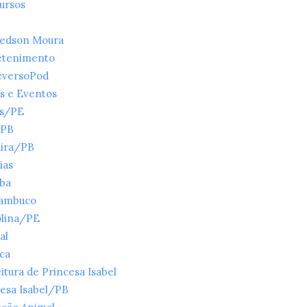
ursos
ledson Moura
etenimento
eversoPod
s e Eventos
es/PE
/PB
ira/PB
ias
íba
ambuco
olina/PE
al
ica
itura de Princesa Isabel
esa Isabel/PB