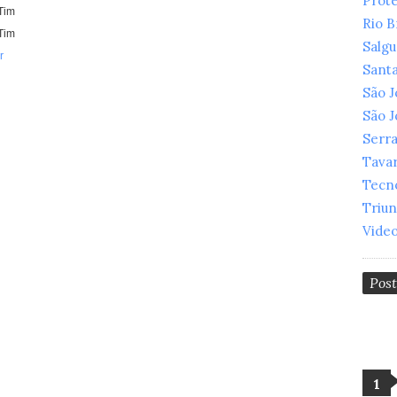
Prot
Tim
Rio 
Tim
Salg
r
Santa
São 
São 
Serr
Tava
Tecn
Triu
Vide
Pos