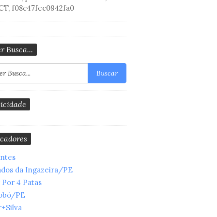
CT, f08c47fec0942fa0
r Busca...
Buscar
icidade
cadores
entes
ados da Ingazeira/PE
 Por 4 Patas
obó/PE
+Silva