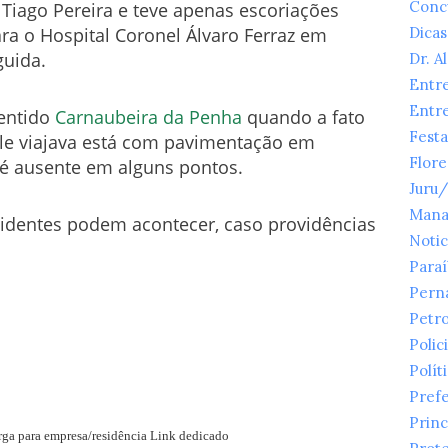
Conc
Tiago Pereira e teve apenas escoriações
ara o Hospital Coronel Álvaro Ferraz em
Dicas
guida.
Dr. A
Entr
Entr
sentido
Carnaubeira da Penha
quando a fato
Festa
le viajava está com pavimentação em
Flor
é ausente em alguns pontos.
Juru
Mana
cidentes podem acontecer, caso providências
Notic
Para
Pern
Petr
Polici
Polít
Prefe
Princ
arga para empresa/residência Link dedicado