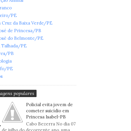
eção Animal
Branco
ueiro/PE
 Cruz da Baixa Verde/PE
José de Princesa/PB
José do Belmonte/PE
a Talhada/PE
res/PB
ologia
nfo/PE
os
tagens populares
Policial evita jovem de
cometer suicídio em
Princesa Isabel-PB
Cabo Bezerra No dia 07
de julho do decorrente ano, uma