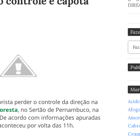
o controle e capota
DIRE
Faze
Publ
Mar
ista perder o controle da direção na
Acid
loresta
, no Sertão de Pernambuco, na
Afog
. De acordo com informações apuradas
Amor
 aconteceu por volta das 11h.
Cabr
Cesar