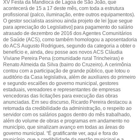
XV Festa da Mandioca de Lagoa de São João, que
acontecerá de 15 a 17 deste mês, com toda a estrutura
profissional (palco, iluminação, entre outros equipamentos).
O gestor socialista assinou ainda projeto de lei [que segue
para apreciação do Legislativo] para pagamento do salário
atrasado de dezembro de 2016 dos Agentes Comunitários
de Saúde (ACS), como também homologou a aposentadoria
do ACS Augusto Rodrigues, segundo da categoria a obter o
benefício e, ainda, deu posse aos novos ACS Cláudia
Viviane Pereira Pena (comunidade rural Trincheiras) e
Renato Almeida da Silva (bairro do Cruzeiro). A cerimônia
contou com a participação de grande público, que lotou o
auditório da Casa legislativa, além de auxiliares do primeiro
e segundo escalões do governo municipal, gestores
estaduais, vereadores e representantes de empresas
vencedoras das licitações para execução das obras
anunciadas. Em seu discurso, Ricardo Pereira destacou a
retomada da credibilidade da administração, o respeito ao
servidor com os salários pagos dentro do mês trabalhado,
além do volume de obras e programas em andamento no
município, que sinalizam avanço em todas as áreas do
governo municipal. “É gratificante ver, aqui e fora do
município, que a credibilidade da gestão municipal e a