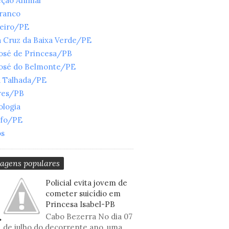
eção Animal
Branco
ueiro/PE
 Cruz da Baixa Verde/PE
José de Princesa/PB
José do Belmonte/PE
a Talhada/PE
res/PB
ologia
nfo/PE
os
tagens populares
Policial evita jovem de
cometer suicídio em
Princesa Isabel-PB
Cabo Bezerra No dia 07
de julho do decorrente ano, uma