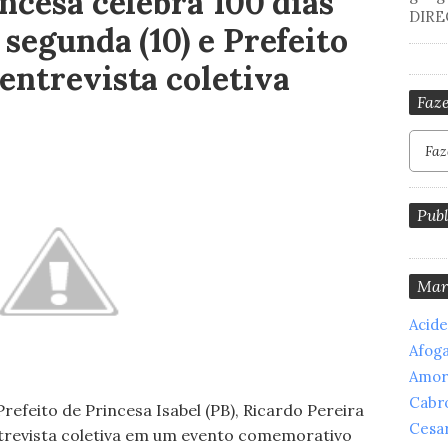
ncesa celebra 100 dias
DIRE
segunda (10) e Prefeito
entrevista coletiva
Faze
Publ
Mar
Acid
Afog
Amor
Cabr
refeito de Princesa Isabel (PB), Ricardo Pereira
Cesar
trevista coletiva em um evento comemorativo