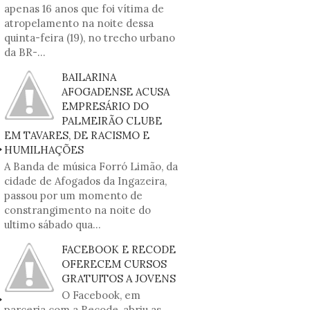
apenas 16 anos que foi vítima de
atropelamento na noite dessa
quinta-feira (19), no trecho urbano
da BR-...
BAILARINA
AFOGADENSE ACUSA
EMPRESÁRIO DO
PALMEIRÃO CLUBE
EM TAVARES, DE RACISMO E
HUMILHAÇÕES
A Banda de música Forró Limão, da
cidade de Afogados da Ingazeira,
passou por um momento de
constrangimento na noite do
ultimo sábado qua...
FACEBOOK E RECODE
OFERECEM CURSOS
GRATUITOS A JOVENS
O Facebook, em
parceria com a Recode, abriu as