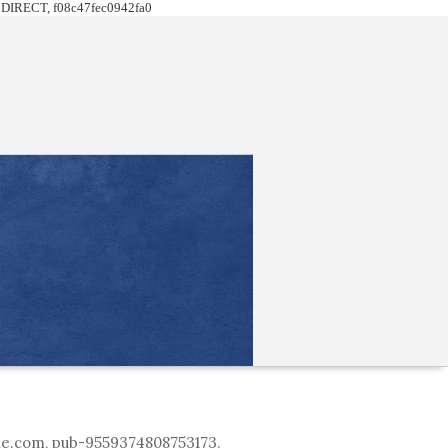
DIRECT, f08c47fec0942fa0
le.com, pub-9559374808753173,