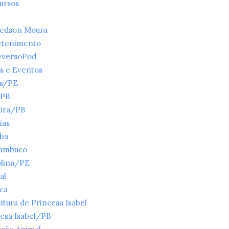
ursos
ledson Moura
etenimento
eversoPod
s e Eventos
es/PE
/PB
ira/PB
ias
íba
ambuco
olina/PE
al
ica
itura de Princesa Isabel
esa Isabel/PB