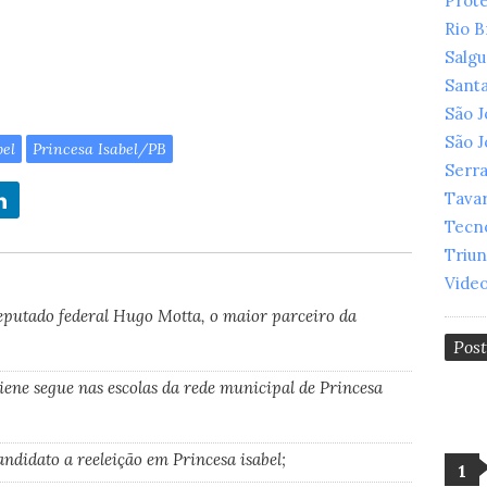
Prot
Rio 
Salg
Santa
São 
São 
bel
Princesa Isabel/PB
Serr
Tava
Tecn
Triu
Vide
eputado federal Hugo Motta, o maior parceiro da
Pos
giene segue nas escolas da rede municipal de Princesa
ndidato a reeleição em Princesa isabel;