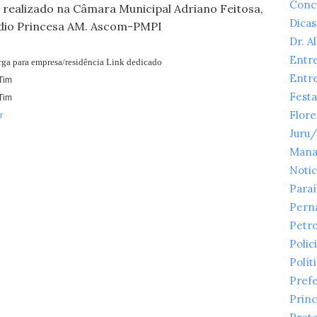
Conc
á realizado na Câmara Municipal Adriano Feitosa,
Dicas
Rádio Princesa AM. Ascom-PMPI
Dr. A
Entr
arga para empresa/residência Link dedicado
Entr
Tim
Festa
Tim
Flor
r
Juru
Mana
Notic
Para
Pern
Petr
Polici
Polít
Prefe
Princ