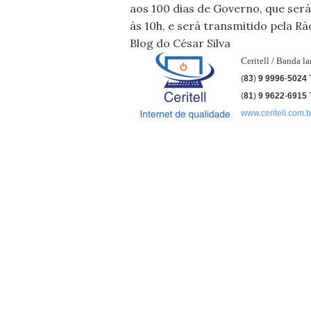
aos 100 dias de Governo, que ser
às 10h, e será transmitido pela 
Blog do César Silva
Ceritell / Banda l
(
83
)
9 9996
-
5024
(
81
)
9
9622
-
6915
www.ceritell.com.b