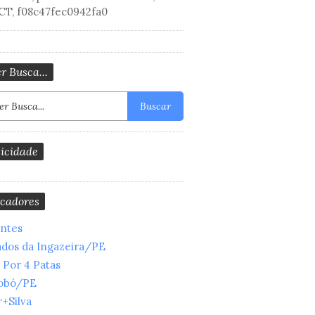
CT, f08c47fec0942fa0
r Busca...
Buscar
icidade
cadores
entes
ados da Ingazeira/PE
 Por 4 Patas
obó/PE
+Silva