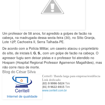
Um professor de 58 anos, foi agredido a golpes de facão na
cabeça, na madrugada dessa sexta-feira (30), no Sítio Granja,
Lote 12P, Cachoeira II, Serra Talhada-PE.
De acordo com a Polícia Militar, um caseiro atacou o proprietário
do sítio, de iniciais
I. G. S.
, com um golpe de facão na cabeça. O
agressor fugiu sem deixar pistas e o professor foi atendido no
Hospam (Hospital Regional Professor Agamenon Magalhães), mas
não corre risco de morte.
Blog do César Silva
Ceritell / Banda larga para empresa/residência
Link dedicado
(
83
)
9 9996
-
5024
Tim
(
81
)
9
9622
-
6915
Tim
www.ceritell.com.br