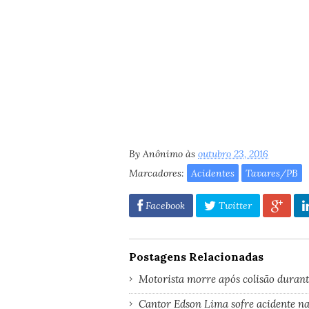
By
Anônimo
às
outubro 23, 2016
Marcadores:
Acidentes
Tavares/PB
Facebook
Twitter
Postagens Relacionadas
Motorista morre após colisão durante
Cantor Edson Lima sofre acidente n