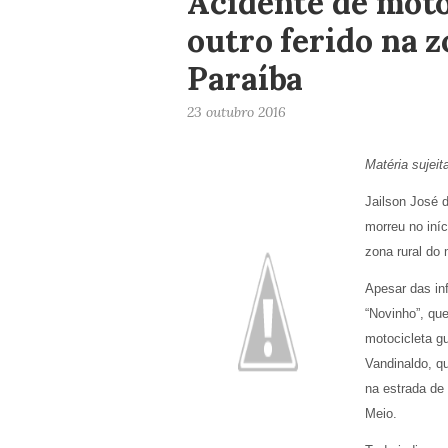
Acidente de mot
outro ferido na z
Paraíba
23 outubro 2016
Matéria sujeit
Jailson José 
morreu no iní
zona rural do
Apesar das in
“Novinho”, qu
motocicleta g
Vandinaldo, q
na estrada de
Meio.