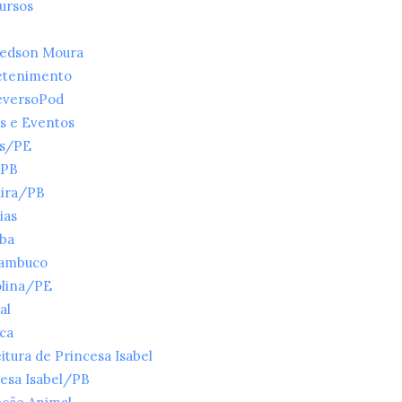
ursos
ledson Moura
etenimento
eversoPod
s e Eventos
es/PE
/PB
ira/PB
ias
íba
ambuco
olina/PE
al
ica
itura de Princesa Isabel
esa Isabel/PB