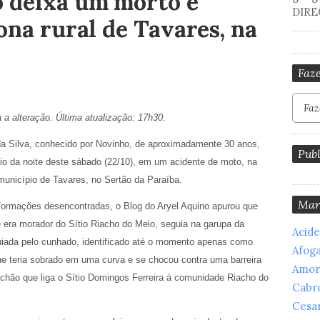
o deixa um morto e
DIRE
ona rural de Tavares, na
Faze
a a alteração. Última atualização: 17h30.
da Silva, conhecido por Novinho, de aproximadamente 30 anos,
Publ
cio da noite deste sábado (22/10), em um acidente de moto, na
 município de Tavares, no Sertão da Paraíba.
Mar
formações desencontradas, o Blog do Aryel Aquino apurou que
e era morador do Sítio Riacho do Meio, seguia na garupa da
Acid
uiada pelo cunhado, identificado até o momento apenas como
Afog
ue teria sobrado em uma curva e se chocou contra uma barreira
Amor
 chão que liga o Sítio Domingos Ferreira à comunidade Riacho do
Cabr
Cesar