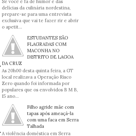
Se você é fã de humor e das
delícias da culinária nordestina,
prepare-se para uma entrevista
exclusiva que vai te fazer rir e abrir
o apetit...
ESTUDANTES SÃO
FLAGRADAS COM
MACONHA NO
DISTRITO DE LAGOA
DA CRUZ
As 20h00 desta quinta feira, a GT
local realizava a Operação Risco
Zero quando foi informada por
populares que os envolvidos B M B,
15 ano...
Filho agride mãe com
tapas após ameaçá-la
com uma faca em Serra
Talhada
A violência doméstica em Serra