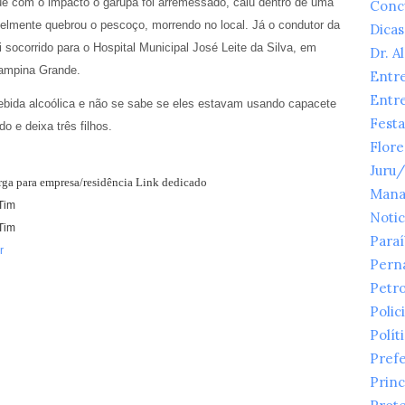
ue com o impacto o garupa foi arremessado, caiu dentro de uma
Conc
velmente quebrou o pescoço, morrendo no local. Já o condutor da
Dicas
i socorrido para o Hospital Municipal José Leite da Silva, em
Dr. A
Campina Grande.
Entr
Entr
bebida alcoólica e não se sabe se eles estavam usando capacete
Festa
 e deixa três filhos.
Flor
Juru
arga para empresa/residência Link dedicado
Mana
Tim
Notic
Tim
Para
r
Pern
Petr
Polici
Polít
Prefe
Princ