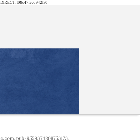
DIRECT, f08c47fec0942fa0
le.com, pub-9559374808753173,