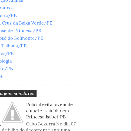
eção Animal
Branco
ueiro/PE
 Cruz da Baixa Verde/PE
José de Princesa/PB
José do Belmonte/PE
a Talhada/PE
res/PB
ologia
nfo/PE
os
tagens populares
Policial evita jovem de
cometer suicídio em
Princesa Isabel-PB
Cabo Bezerra No dia 07
de julho do decorrente ano, uma