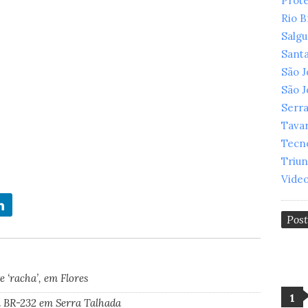
Prot
Rio 
Salg
Santa
São 
São 
Serr
Tava
Tecn
Triu
Vide
Pos
 ‘racha’, em Flores
a BR-232 em Serra Talhada