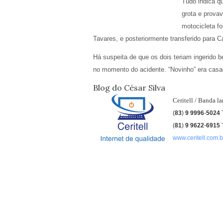
Tudo indica q
grota e prova
motocicleta fo
Tavares, e posteriormente transferido para 
Há suspeita de que os dois teriam ingerido 
no momento do acidente. “Novinho” era casado
Blog do César Silva
Ceritell / Banda l
(
83
)
9 9996
-
5024
(
81
)
9
9622
-
6915
www.ceritell.com.b