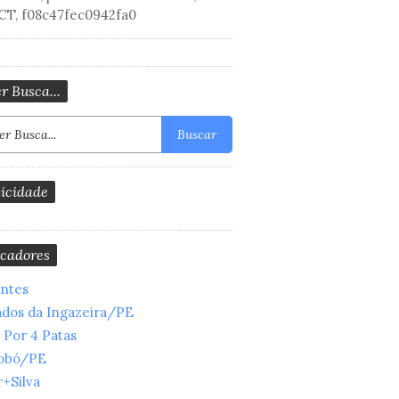
CT, f08c47fec0942fa0
r Busca...
Buscar
icidade
cadores
entes
ados da Ingazeira/PE
 Por 4 Patas
obó/PE
+Silva