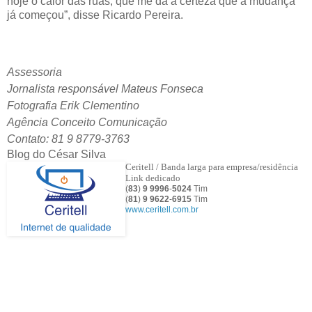
hoje o calor das ruas, que me dá a certeza que a mudança
já começou”, disse Ricardo Pereira.
Assessoria
Jornalista responsável Mateus Fonseca
Fotografia Erik Clementino
Agência Conceito Comunicação
Contato: 81 9 8779-3763
Blog do César Silva
Ceritell / Banda larga para empresa/residência
Link dedicado
(
83
)
9 9996
-
5024
Tim
(
81
)
9
9622
-
6915
Tim
www.ceritell.com.br