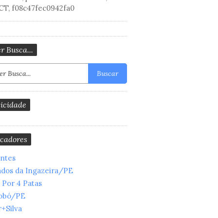
CT, f08c47fec0942fa0
r Busca...
Buscar
icidade
cadores
entes
ados da Ingazeira/PE
 Por 4 Patas
obó/PE
+Silva