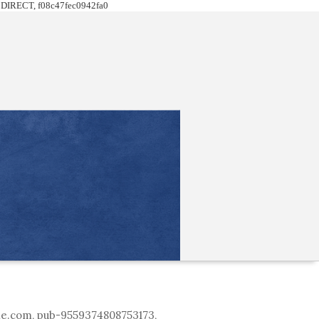
DIRECT, f08c47fec0942fa0
le.com, pub-9559374808753173,