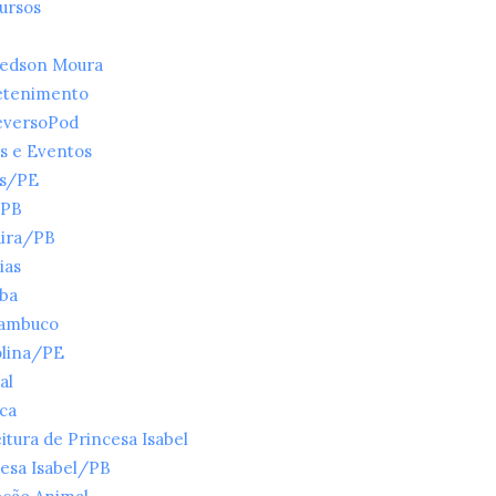
ursos
ledson Moura
etenimento
eversoPod
s e Eventos
es/PE
/PB
ira/PB
ias
íba
ambuco
olina/PE
al
ica
itura de Princesa Isabel
esa Isabel/PB