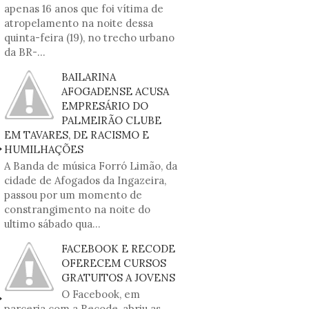
apenas 16 anos que foi vítima de
atropelamento na noite dessa
quinta-feira (19), no trecho urbano
da BR-...
BAILARINA
AFOGADENSE ACUSA
EMPRESÁRIO DO
PALMEIRÃO CLUBE
EM TAVARES, DE RACISMO E
HUMILHAÇÕES
A Banda de música Forró Limão, da
cidade de Afogados da Ingazeira,
passou por um momento de
constrangimento na noite do
ultimo sábado qua...
FACEBOOK E RECODE
OFERECEM CURSOS
GRATUITOS A JOVENS
O Facebook, em
parceria com a Recode, abriu as