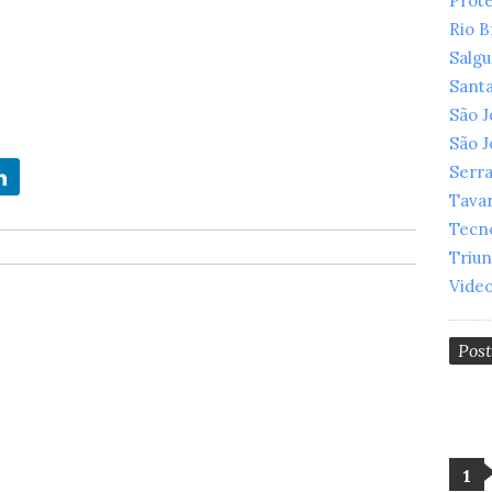
Prot
Rio 
Salg
Santa
São 
São 
Serr
Tava
Tecn
Triu
Vide
Pos