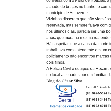
conversa com o Farol de Notícias, a 
achado de bruços no banheiro com um
município de Arcoverde.
Vizinhos disseram que não viam Jose
reservada, mas sempre falava comigo 
nos últimos dias, parecia ser uma bo
anos, que mora na mesma rua onde o
Há suspeitas que a causa da morte te
trabalhava como atendente em um co
policiamento não encontrou marcas d
dois filhos.
A Polícia Civil e equipes da Rocam, 
no local acionados por um familiar da
Blog do César Silva
Ceritell / Banda l
(
83
)
9996
-
5024
Ti
(
83
)
9628
-
3434
T
(
81
)
9622
-
6915
Ti