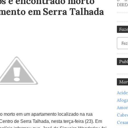
s é encontrado morto
DIRE
amento em Serra Talhada
Faze
Publ
Mar
Acid
Afog
Amor
o morto em um apartamento localizado na rua
Cabr
ntro de Serra Talhada, nesta terça-feira (23). Em
Cesar