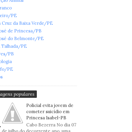
eção Animal
Branco
ueiro/PE
 Cruz da Baixa Verde/PE
José de Princesa/PB
José do Belmonte/PE
a Talhada/PE
res/PB
ologia
nfo/PE
os
tagens populares
Policial evita jovem de
cometer suicídio em
Princesa Isabel-PB
Cabo Bezerra No dia 07
de julho do decorrente ano, uma