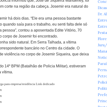
polícia informou que, José de Siqueira Wanderley, foi
Conc
 corte na região da cabeça. Josemir era natural do
Dicas
Dr. A
mir há dois dias. “Ele era uma pessoa bastante
Entr
quando saía para o trabalho, eu senti falta dele só
Entr
a pessoa”, contou a aposentada Edite Vitório, 70
Festa
 corpo de Josemir foi encontrado.
Flor
nha sido natural. Em Serra Talhada, a vítima
Juru
rrespondente bancário no Centro da cidade. O
Mana
e violência no corpo de Josemir Siqueira, que deixa
Notic
Para
do 14º BPM (Batalhão de Policia Militar), estiveram
Pern
 vítima.
Petr
Polici
arga para empresa/residência Link dedicado
Polít
m
Prefe
im
Princ
m