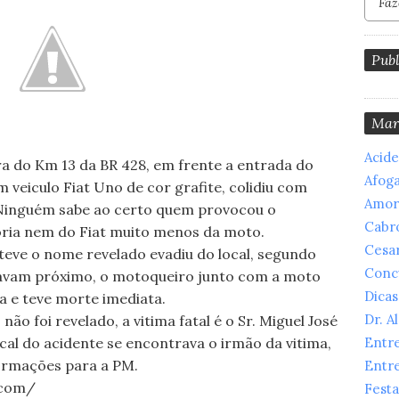
Publ
Mar
Acid
ura do Km 13 da BR 428, em frente a entrada do
Afog
veiculo Fiat Uno de cor grafite, colidiu com
Amor
Ninguém sabe ao certo quem provocou o
Cabr
ória nem do Fiat muito menos da moto.
Cesar
teve o nome revelado evadiu do local, segundo
Conc
avam próximo, o motoqueiro junto com a moto
Dicas
a e teve morte imediata.
Dr. A
o foi revelado, a vitima fatal é o Sr. Miguel José
ocal do acidente se encontrava o irmão da vitima,
Entr
ormações para a PM.
Entr
o.com/
Festa