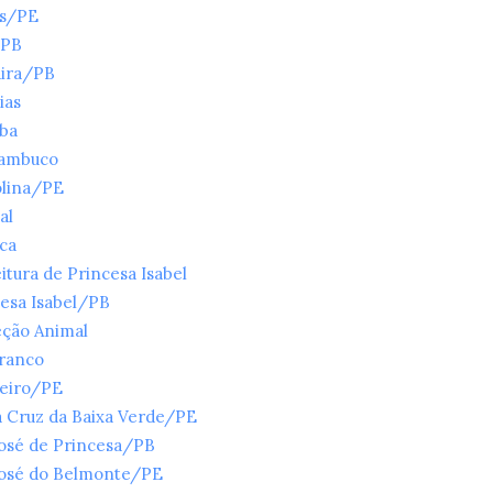
es/PE
/PB
ira/PB
ias
íba
ambuco
olina/PE
al
ica
itura de Princesa Isabel
esa Isabel/PB
eção Animal
Branco
ueiro/PE
 Cruz da Baixa Verde/PE
José de Princesa/PB
José do Belmonte/PE