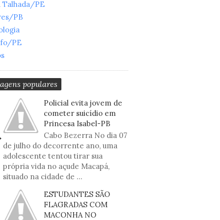
a Talhada/PE
res/PB
ologia
nfo/PE
os
tagens populares
Policial evita jovem de
cometer suicídio em
Princesa Isabel-PB
Cabo Bezerra No dia 07
de julho do decorrente ano, uma
adolescente tentou tirar sua
própria vida no açude Macapá,
situado na cidade de ...
ESTUDANTES SÃO
FLAGRADAS COM
MACONHA NO