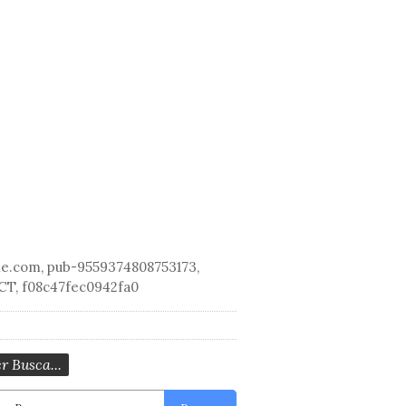
le.com, pub-9559374808753173,
CT, f08c47fec0942fa0
r Busca...