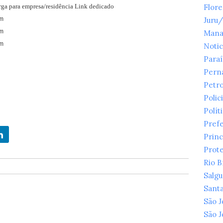
arga para empresa/residência Link dedicado
Flor
m
Juru
im
Mana
m
Notic
Para
Pern
Petr
Polici
Polít
Prefe
Princ
Prot
Rio 
Salg
Santa
São 
São 