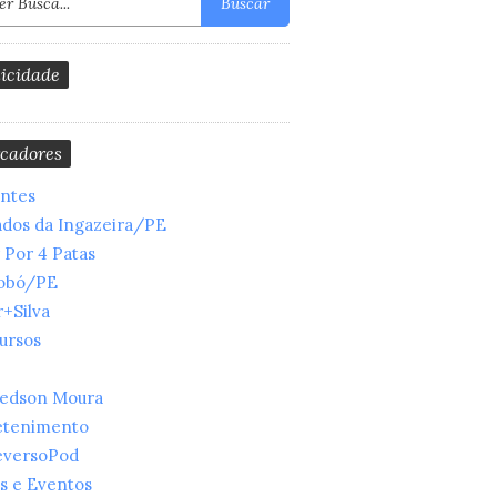
Buscar
icidade
cadores
entes
ados da Ingazeira/PE
 Por 4 Patas
obó/PE
+Silva
ursos
ledson Moura
etenimento
eversoPod
s e Eventos