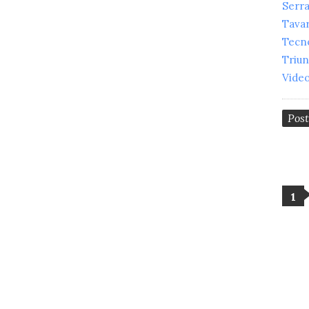
Serr
Tava
Tecn
Triu
Vide
Pos