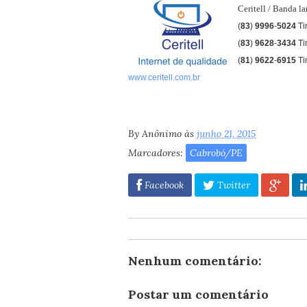
Ceritell / Banda l
(
83
)
9996
-
5024
Ti
(
83
)
9628
-
3434
T
(
81
)
9622
-
6915
Ti
www.ceritell.com.br
By
Anônimo
às
junho 21, 2015
Marcadores:
Cabrobó/PE
Facebook
Twitter
Nenhum comentário:
Postar um comentário